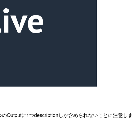
pが1つのOutputに1つdescriptionしか含められないことに注意しま