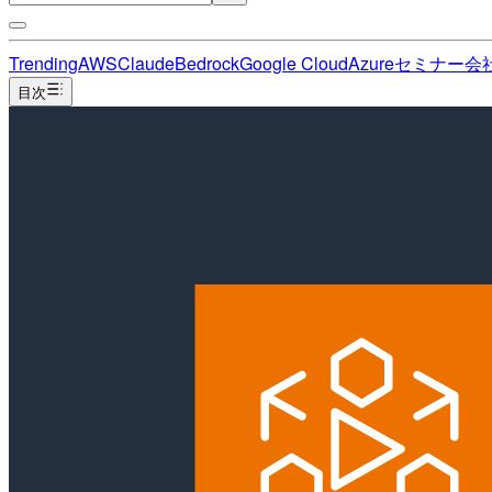
Trending
AWS
Claude
Bedrock
Google Cloud
Azure
セミナー
会
目次