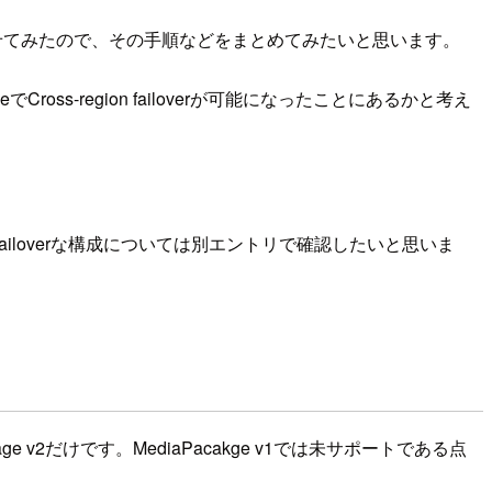
tで連携させてみたので、その手順などをまとめてみたいと思います。
Cross-region failoverが可能になったことにあるかと考え
ion failoverな構成については別エントリで確認したいと思いま
age v2だけです。MediaPacakge v1では未サポートである点