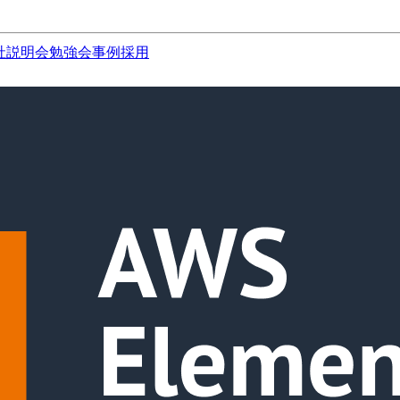
社説明会
勉強会
事例
採用