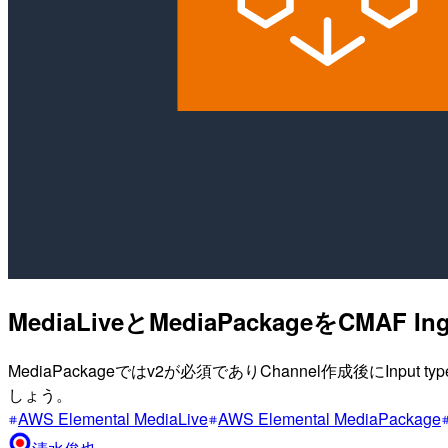
MediaLiveとMediaPackageをCMAF
MediaPackageではv2が必須でありChannel作成後にInput t
しょう。
AWS Elemental MediaLive
AWS Elemental MediaPackage