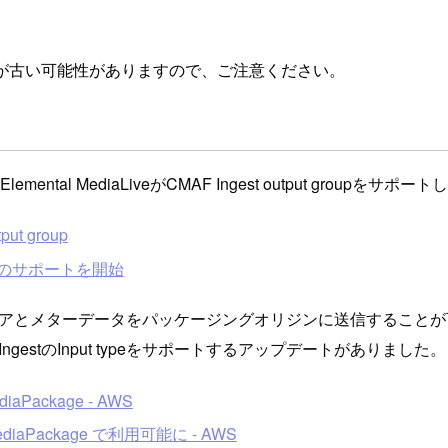
が古い可能性がありますので、ご注意ください。
tal MediaLiveがCMAF Ingest output groupをサポー
put group
力グループのサポートを開始
同期されたメディアとメターデータをパッケージングオリジンに送信するこ
F IngestのInput typeをサポートするアップデートがありました。
MediaPackage - AWS
aPackage で利用可能に - AWS