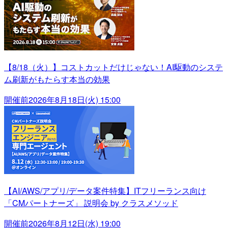
【8/18（火）】コストカットだけじゃない！AI駆動のシステ
ム刷新がもたらす本当の効果
開催前
2026年8月18日(火) 15:00
【AI/AWS/アプリ/データ案件特集】ITフリーランス向け
「CMパートナーズ」 説明会 by クラスメソッド
開催前
2026年8月12日(水) 19:00