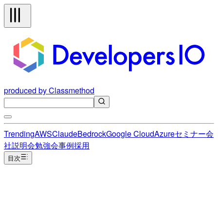
produced by Classmethod
Trending
AWS
Claude
Bedrock
Google Cloud
Azure
セミナー
会
社説明会
勉強会
事例
採用
目次