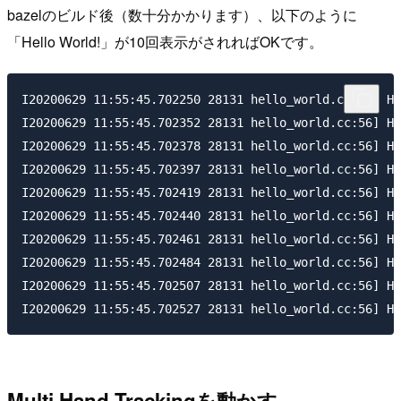
bazelのビルド後（数十分かかります）、以下のように
「Hello World!」が10回表示がされればOKです。
I20200629 11:55:45.702250 28131 hello_world.cc:56] He
I20200629 11:55:45.702352 28131 hello_world.cc:56] He
I20200629 11:55:45.702378 28131 hello_world.cc:56] He
I20200629 11:55:45.702397 28131 hello_world.cc:56] He
I20200629 11:55:45.702419 28131 hello_world.cc:56] He
I20200629 11:55:45.702440 28131 hello_world.cc:56] He
I20200629 11:55:45.702461 28131 hello_world.cc:56] He
I20200629 11:55:45.702484 28131 hello_world.cc:56] He
I20200629 11:55:45.702507 28131 hello_world.cc:56] He
Multi Hand Trackingを動かす