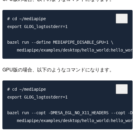
# cd ~/mediapipe

export GLOG_logtostderr=1

bazel run --define MEDIAPIPE_DISABLE_GPU=1 \

GPU版の場合、以下のようなコマンドになります。
# cd ~/mediapipe

export GLOG_logtostderr=1

bazel run --copt -DMESA_EGL_NO_X11_HEADERS --copt -DE