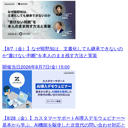
【8/7（金）】なぜ暗黙知は、文書化しても継承できないの
か"書けない判断"を本人のまま残す方法と実装
開催当日
2026年8月7日(金) 15:00
【8/28（金）】カスタマーサポートAI導入デモウェビナー〜
基本から学ぶ、AI機能を駆使した次世代の問い合わせ対応と