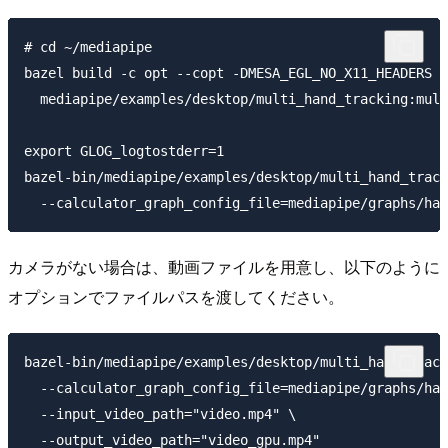
# cd ~/mediapipe

bazel build -c opt --copt -DMESA_EGL_NO_X11_HEADERS -
  mediapipe/examples/desktop/multi_hand_tracking:mult
export GLOG_logtostderr=1

bazel-bin/mediapipe/examples/desktop/multi_hand_track
カメラがない場合は、動画ファイルを用意し、以下のように
オプションでファイルパスを渡してください。
bazel-bin/mediapipe/examples/desktop/multi_hand_track
  --calculator_graph_config_file=mediapipe/graphs/han
  --input_video_path="video.mp4" \
