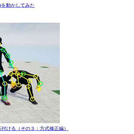
Pipeを動かしてみた
手を対応付ける（その３：方式修正編）