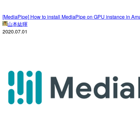
[MediaPipe] How to install MediaPipe on GPU instance in A
山本紘暉
2020.07.01