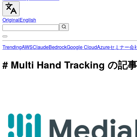
Original
English
Trending
AWS
Claude
Bedrock
Google Cloud
Azure
セミナー
会
# Multi Hand Tracking の