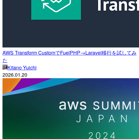
AWS Transform CustomでFuelPHP→Laravel移行を試してみ
た
Kitano Yuichi
2026.01.20