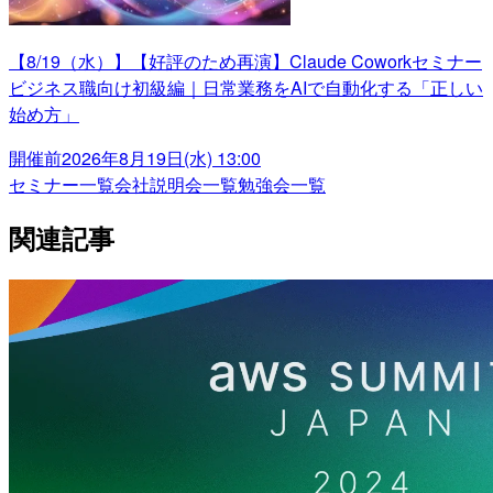
【8/19（水）】【好評のため再演】Claude Coworkセミナー
ビジネス職向け初級編｜日常業務をAIで自動化する「正しい
始め方」
開催前
2026年8月19日(水) 13:00
セミナー一覧
会社説明会一覧
勉強会一覧
関連記事