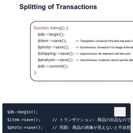
$db->begin();

$item->save();     // トランザクション: 商品の出品なの
$photo->save();    // 同期: 商品の画像が見えないと不自然
