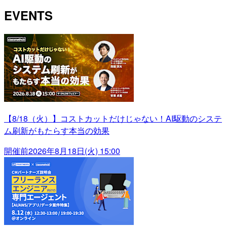
EVENTS
【8/18（火）】コストカットだけじゃない！AI駆動のシステ
ム刷新がもたらす本当の効果
開催前
2026年8月18日(火) 15:00