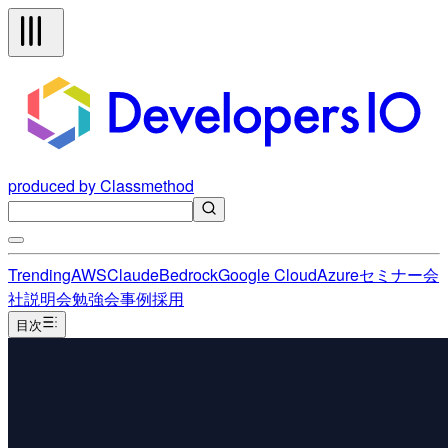
produced by Classmethod
Trending
AWS
Claude
Bedrock
Google Cloud
Azure
セミナー
会
社説明会
勉強会
事例
採用
目次