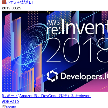
かずえ@製造BT
2019.03.25
[レポート]Amazon流にDevOpsに移行する #reinvent
#DEV210
shoito