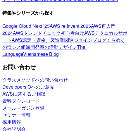
特集やシリーズから探す
Google Cloud Next ’25
AWS re:Invent 2025
AWS再入門
2024
AWSトレンドチェック
初心者向け
AWSテクニカルサポ
ート
AWS認定（資格）
製造業関連
ジョインブログ
くらめそ
の情シス
組織開発室の活動
デザイン
Thai
Language
Vietnamese Blog
お問い合わせ
クラスメソッドへの問い合わせ
DevelopersIOへのご意見
AWSに関するご相談
資料ダウンロード
メールマガジン登録
セミナー情報
採用情報
会社説明会