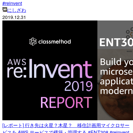
#reinvent
にしざわ
2019.12.31
[レポート] 行き先は火星？木星？ 移住計画用マイクロサー
ビスを AWS サービスで構築・管理する #ENT308 #reinvent