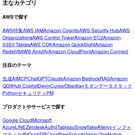
主なカテゴリ
AWSで探す
AWS特集
AWS IAM
Amazon Cognito
AWS Security Hub
AWS
Organizations
AWS Control Tower
Amazon EC2
Amazon
S3
S3 Tables
AWS CDK
Amazon QuickSight
Amazon
Redshift
AWS Amplify
Amazon CloudFront
Amazon Connect
注目のテーマ
生成AI
MCP
ChatGPT
Claude
Amazon Bedrock
RAG
Amazon
Q
GitHub Copilot
Devin
Cursor
Obsidian
モダンデータスタック
Python
セキュリティ
PM
プロダクトやサービスで探す
Google Cloud
Microsoft
Azure
LINE
Zendesk
Auth0
Tableau
Snowflake
Alteryx
インフォ
マティカ
dbt
DuckDB
Cloudflare
Splunk
Vision One
Notion