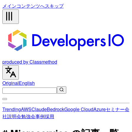
メインコンテンツへスキップ
produced by Classmethod
Original
English
Trending
AWS
Claude
Bedrock
Google Cloud
Azure
セミナー
会
社説明会
勉強会
事例
採用