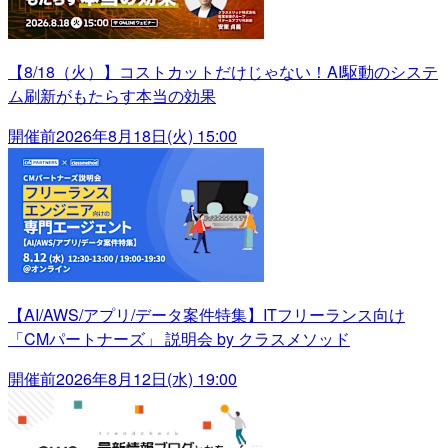
【8/18（火）】コストカットだけじゃない！AI駆動のシステ
ム刷新がもたらす本当の効果
開催前
2026年8月18日(火) 15:00
【AI/AWS/アプリ/データ案件特集】ITフリーランス向け
「CMパートナーズ」 説明会 by クラスメソッド
開催前
2026年8月12日(水) 19:00