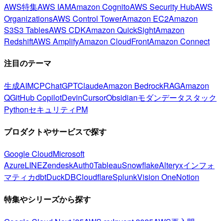
AWS特集
AWS IAM
Amazon Cognito
AWS Security Hub
AWS
Organizations
AWS Control Tower
Amazon EC2
Amazon
S3
S3 Tables
AWS CDK
Amazon QuickSight
Amazon
Redshift
AWS Amplify
Amazon CloudFront
Amazon Connect
注目のテーマ
生成AI
MCP
ChatGPT
Claude
Amazon Bedrock
RAG
Amazon
Q
GitHub Copilot
Devin
Cursor
Obsidian
モダンデータスタック
Python
セキュリティ
PM
プロダクトやサービスで探す
Google Cloud
Microsoft
Azure
LINE
Zendesk
Auth0
Tableau
Snowflake
Alteryx
インフォ
マティカ
dbt
DuckDB
Cloudflare
Splunk
Vision One
Notion
特集やシリーズから探す