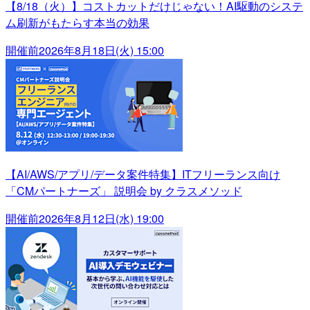
【8/18（火）】コストカットだけじゃない！AI駆動のシステ
ム刷新がもたらす本当の効果
開催前
2026年8月18日(火) 15:00
【AI/AWS/アプリ/データ案件特集】ITフリーランス向け
「CMパートナーズ」 説明会 by クラスメソッド
開催前
2026年8月12日(水) 19:00