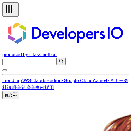
produced by Classmethod
Trending
AWS
Claude
Bedrock
Google Cloud
Azure
セミナー
会
社説明会
勉強会
事例
採用
目次