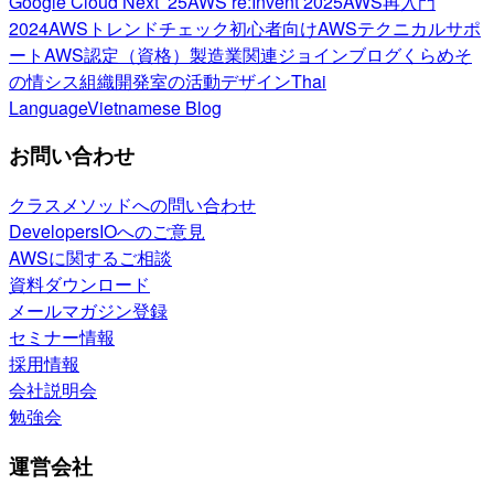
Google Cloud Next ’25
AWS re:Invent 2025
AWS再入門
2024
AWSトレンドチェック
初心者向け
AWSテクニカルサポ
ート
AWS認定（資格）
製造業関連
ジョインブログ
くらめそ
の情シス
組織開発室の活動
デザイン
Thai
Language
Vietnamese Blog
お問い合わせ
クラスメソッドへの問い合わせ
DevelopersIOへのご意見
AWSに関するご相談
資料ダウンロード
メールマガジン登録
セミナー情報
採用情報
会社説明会
勉強会
運営会社