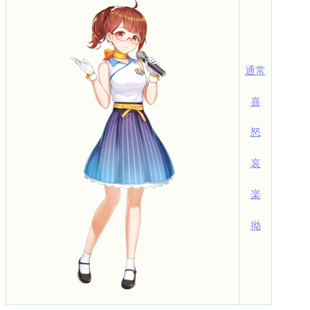
通常
喜
怒
哀
楽
拗