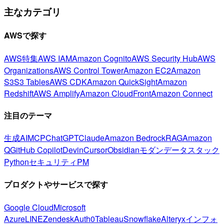
主なカテゴリ
AWSで探す
AWS特集
AWS IAM
Amazon Cognito
AWS Security Hub
AWS
Organizations
AWS Control Tower
Amazon EC2
Amazon
S3
S3 Tables
AWS CDK
Amazon QuickSight
Amazon
Redshift
AWS Amplify
Amazon CloudFront
Amazon Connect
注目のテーマ
生成AI
MCP
ChatGPT
Claude
Amazon Bedrock
RAG
Amazon
Q
GitHub Copilot
Devin
Cursor
Obsidian
モダンデータスタック
Python
セキュリティ
PM
プロダクトやサービスで探す
Google Cloud
Microsoft
Azure
LINE
Zendesk
Auth0
Tableau
Snowflake
Alteryx
インフォ