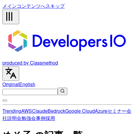
メインコンテンツへスキップ
produced by Classmethod
Original
English
Trending
AWS
Claude
Bedrock
Google Cloud
Azure
セミナー
会
社説明会
勉強会
事例
採用