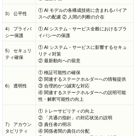
① AI モデルの各構成技術に含まれるバイア
3） 公平性
スへの配慮 ② 人間の判断の介在
4） プライバ
① AI システム・サービス全般におけるプラ
シー保護
イバシーの保護
① AI システム・サービスに影響するセキュ
5） セキュリ
リティ対策
ティ確保
② 最新動向への留意
① 検証可能性の確保
② 関連するステークホルダーへの情報提供
6） 透明性
③ 合理的かつ誠実な対応
④ 関連するステークホルダーへの説明可能
性・解釈可能性の向上
① トレーサビリティの向上
② 「共通の指針」の対応状況の説明
7） アカウン
③ 責任者の明示
タビリティ
④ 関係者間の責任の分配