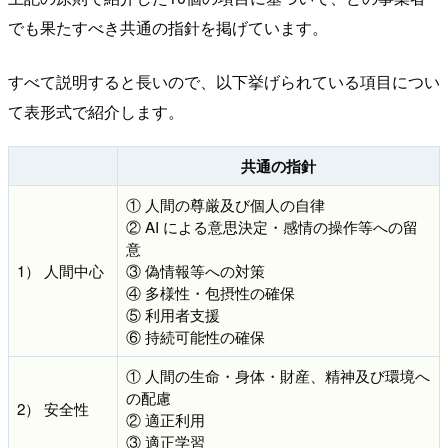
でも果たすべき共通の指針を掲げています。
すべて説明すると長いので、以下挙げられている項目につい
て表形式で紹介します。
共通の指針
① 人間の尊厳及び個人の自律
② AI による意思決定・感情の操作等への留
意
1） 人間中心
③ 偽情報等への対策
④ 多様性・包摂性の確保
⑤ 利用者支援
⑥ 持続可能性の確保
① 人間の生命・身体・財産、精神及び環境へ
の配慮
2） 安全性
② 適正利用
③ 適正学習