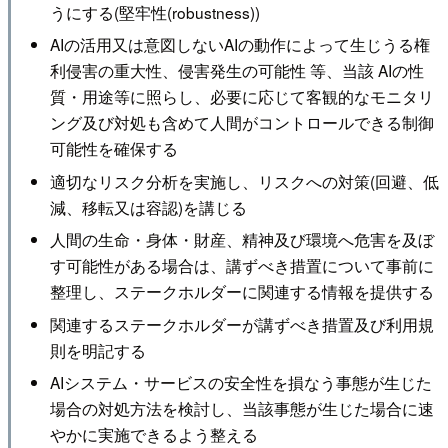
うにする(堅牢性(robustness))
AIの活用又は意図しないAIの動作によって生じうる権
利侵害の重大性、侵害発生の可能性 等、当該 AIの性
質・用途等に照らし、必要に応じて客観的なモニタリ
ング及び対処も含めて人間がコントロールできる制御
可能性を確保する
適切なリスク分析を実施し、リスクへの対策(回避、低
減、移転又は容認)を講じる
人間の生命・身体・財産、精神及び環境へ危害を及ぼ
す可能性がある場合は、講ずべき措置について事前に
整理し、ステークホルダーに関連する情報を提供する
関連するステークホルダーが講ずべき措置及び利用規
則を明記する
AIシステム・サービスの安全性を損なう事態が生じた
場合の対処方法を検討し、当該事態が生じた場合に速
やかに実施できるよう整える