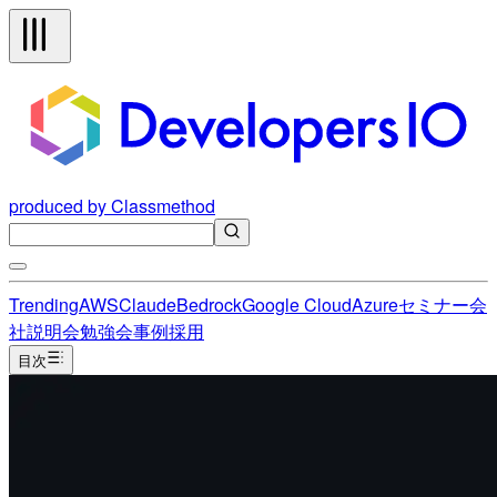
produced by Classmethod
Trending
AWS
Claude
Bedrock
Google Cloud
Azure
セミナー
会
社説明会
勉強会
事例
採用
目次