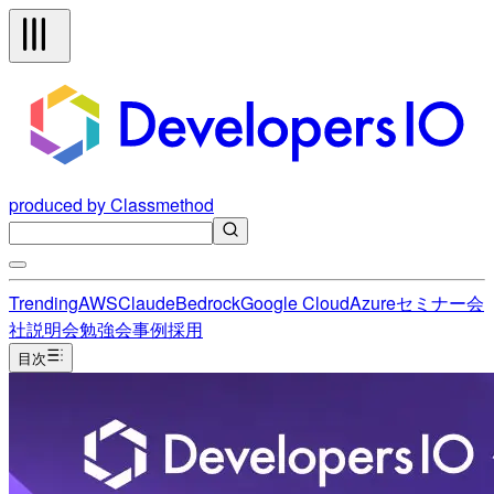
produced by Classmethod
Trending
AWS
Claude
Bedrock
Google Cloud
Azure
セミナー
会
社説明会
勉強会
事例
採用
目次