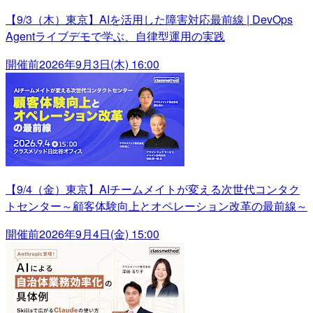
【9/3（木）東京】AIを活用した障害対応最前線 | DevOps
Agentライブデモで学ぶ、自律型運用の実践
開催前
2026年9月3日(木) 16:00
【9/4（金）東京】AIチームメイトが変える次世代コンタク
トセンター～顧客体験向上とオペレーション改革の最前線～
開催前
2026年9月4日(金) 15:00