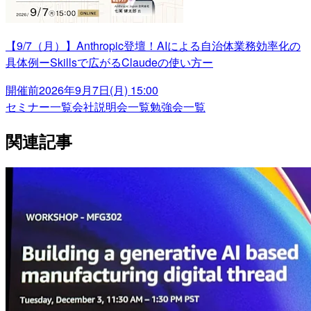
【9/7（月）】Anthropic登壇！AIによる自治体業務効率化の
具体例ーSkillsで広がるClaudeの使い方ー
開催前
2026年9月7日(月) 15:00
セミナー一覧
会社説明会一覧
勉強会一覧
関連記事