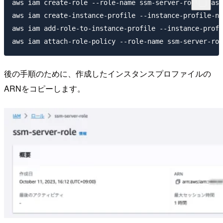
aws iam create-role --role-name ssm-server-role --ass
aws iam create-instance-profile --instance-profile-na
aws iam add-role-to-instance-profile --instance-profi
後の手順のために、作成したインスタンスプロファイルの
ARNをコピーします。