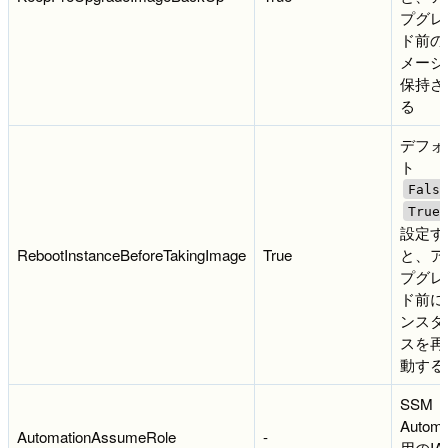
プグレ
ド前の
メージ
保持さ
る
デフォ
ト
False
True
設定す
RebootInstanceBeforeTakingImage
True
と、ア
プグレ
ド前に
ンスタ
スを再
動する
SSM
Automa
AutomationAssumeRole
-
用のIA