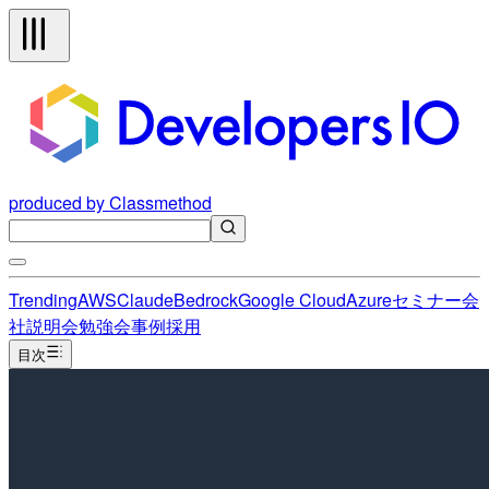
produced by Classmethod
Trending
AWS
Claude
Bedrock
Google Cloud
Azure
セミナー
会
社説明会
勉強会
事例
採用
目次