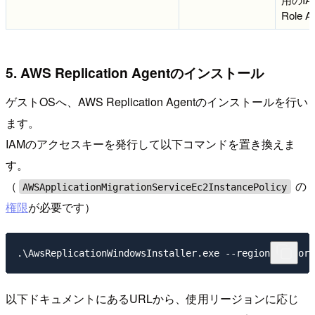
Role 
5. AWS Replication Agentのインストール
ゲストOSへ、AWS Replication Agentのインストールを行い
ます。
IAMのアクセスキーを発行して以下コマンドを置き換えま
す。
（
の
AWSApplicationMigrationServiceEc2InstancePolicy
権限
が必要です）
以下ドキュメントにあるURLから、使用リージョンに応じ