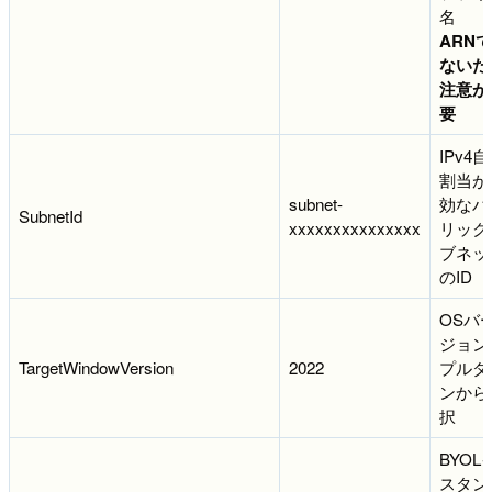
名
ARN
ないた
注意が
要
IPv4
割当が
subnet-
効なパ
SubnetId
xxxxxxxxxxxxxxx
リック
ブネッ
のID
OSバ
ジョン
TargetWindowVersion
2022
プルダ
ンから
択
BYOL
スタン