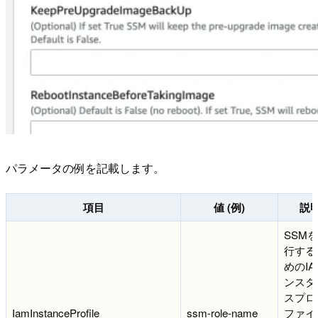
パラメータの例を記載します。
項目
値 (例)
説
SSM
行する
めのIA
ンスタ
スプロ
IamInstanceProfile
ssm-role-name
ファイ