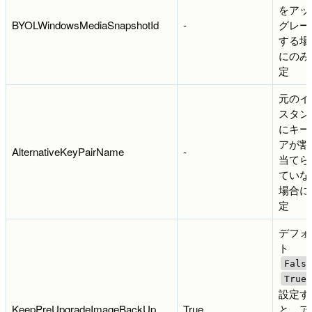
をアッ
BYOLWindowsMediaSnapshotId
-
グレー
する場
にのみ
定
元のイ
スタン
にキー
アが割
AlternativeKeyPairName
-
当てら
ていな
場合に
定
デフォ
ト
False
True
設定す
KeepPreUpgradeImageBackUp
True
と、ア