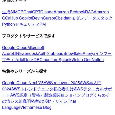
注目のテーマ
生成AI
MCP
ChatGPT
Claude
Amazon Bedrock
RAG
Amazon
Q
GitHub Copilot
Devin
Cursor
Obsidian
モダンデータスタック
Python
セキュリティ
PM
プロダクトやサービスで探す
Google Cloud
Microsoft
Azure
LINE
Zendesk
Auth0
Tableau
Snowflake
Alteryx
インフォ
マティカ
dbt
DuckDB
Cloudflare
Splunk
Vision One
Notion
特集やシリーズから探す
Google Cloud Next ’25
AWS re:Invent 2025
AWS再入門
2024
AWSトレンドチェック
初心者向け
AWSテクニカルサポ
ート
AWS認定（資格）
製造業関連
ジョインブログ
くらめそ
の情シス
組織開発室の活動
デザイン
Thai
Language
Vietnamese Blog