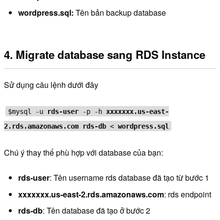
wordpress.sql:
Tên bản backup database
4. Migrate database sang RDS Instance
Sử dụng câu lệnh dưới đây
$mysql -u
rds-user
-p -h
xxxxxxx.us-east-
2.rds.amazonaws.com
rds-db
<
wordpress.sql
Chú ý thay thế phù hợp với database của bạn:
rds-user
: Tên username rds database đã tạo từ bước 1
xxxxxxx.us-east-2.rds.amazonaws.com
: rds endpoint
rds-db
: Tên database đã tạo ở bước 2