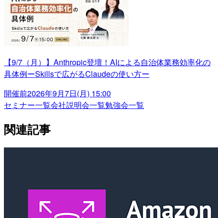
【9/7（月）】Anthropic登壇！AIによる自治体業務効率化の
具体例ーSkillsで広がるClaudeの使い方ー
開催前
2026年9月7日(月) 15:00
セミナー一覧
会社説明会一覧
勉強会一覧
関連記事