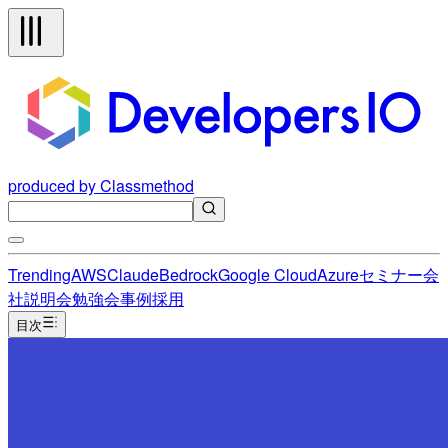
produced by Classmethod
Trending
AWS
Claude
Bedrock
Google Cloud
Azure
セミナー
会
社説明会
勉強会
事例
採用
目次