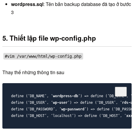
wordpress.sql
: Tên bản backup database đã tạo ở bước
3
5. Thiết lập file wp-config.php
#vim /var/www/html/wp-config.php
Thay thế những thông tin sau
define (‘DB_NAME’, ‘
wordpress-db
’) => define (‘DB_NAME’, ‘
define (‘DB_USER’, ‘
wp-user
’) => define (‘DB_USER’, ‘
rds-u
define (‘DB_PASSWORD’, ‘
wp-password
’) => define (‘DB_PASSW
define (‘DB_HOST’, ‘localhost’) => define (‘DB_HOST’, ‘
xxx