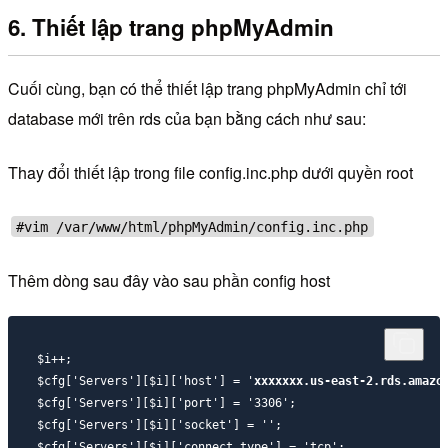
6. Thiết lập trang phpMyAdmin
Cuối cùng, bạn có thể thiết lập trang phpMyAdmin chỉ tới
database mới trên rds của bạn bằng cách như sau:
Thay đổi thiết lập trong file config.inc.php dưới quyền root
#vim /var/www/html/phpMyAdmin/config.inc.php
Thêm dòng sau đây vào sau phần config host
$i++;

$cfg['Servers'][$i]['host'] = '
xxxxxxx.us-east-2.rds.amazo
$cfg['Servers'][$i]['port'] = '3306';

$cfg['Servers'][$i]['socket'] = '';

$cfg['Servers'][$i]['connect_type'] = 'tcp';
