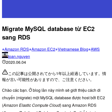
Migrate MySQL database từ EC2
sang RDS
Amazon RDS
Amazon EC2
Vietnamese Blog
AWS
toan.nguyen
2020.06.04
この記事は公開されてから1年以上経過しています。情
報が古い可能性がありますので、ご注意ください。
Chào các bạn. Ở blog lần này mình sẽ giới thiệu cách di
chuyển (migrate) một MySQL database được host bởi EC2
(
Amazon Elastic Compute Cloud
) sang Amazon RDS