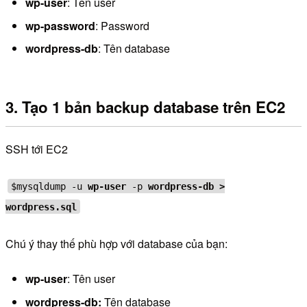
wp-user
: Tên user
wp-password
: Password
wordpress-db
: Tên database
3. Tạo 1 bản backup database trên EC2
SSH tới EC2
$mysqldump -u
wp-user
-p
wordpress-db >
wordpress.sql
Chú ý thay thế phù hợp với database của bạn:
wp-user
: Tên user
wordpress-db:
Tên database