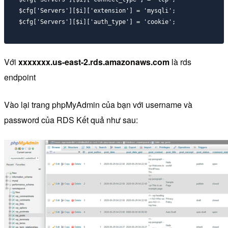
$cfg['Servers'][$i]['extension'] = 'mysqli';

$cfg['Servers'][$i]['auth_type'] = 'cookie';
Với
xxxxxxx.us-east-2.rds.amazonaws.com
là rds
endpoint
Vào lại trang phpMyAdmin của bạn với username và
password của RDS Kết quả như sau: