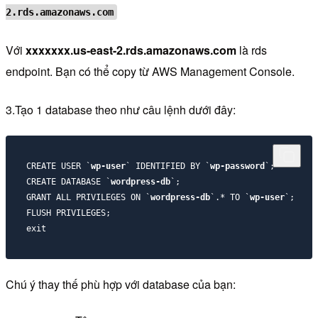
2.rds.amazonaws.com
Với
xxxxxxx.us-east-2.rds.amazonaws.com
là rds
endpoint. Bạn có thể copy từ AWS Management Console.
3.Tạo 1 database theo như câu lệnh dưới đây:
CREATE USER `
wp-user
` IDENTIFIED BY `
wp-password
`;

CREATE DATABASE `
wordpress-db
`;

GRANT ALL PRIVILEGES ON `
wordpress-db
`.* TO `
wp-user
`;

FLUSH PRIVILEGES;

Chú ý thay thế phù hợp với database của bạn: