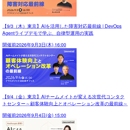
【9/3（木）東京】AIを活用した障害対応最前線 | DevOps
Agentライブデモで学ぶ、自律型運用の実践
開催前
2026年9月3日(木) 16:00
【9/4（金）東京】AIチームメイトが変える次世代コンタク
トセンター～顧客体験向上とオペレーション改革の最前線～
開催前
2026年9月4日(金) 15:00