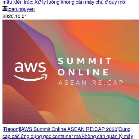
mẫu kiến trúc: Xử lý luồng không cần máy chủ ở quy mô
toan.nguyen
2020.10.01
[Report][AWS Summit Online ASEAN RE:CAP 2020]Cung
cấp các ứng dụng gốc container mà không cần quản lý máy