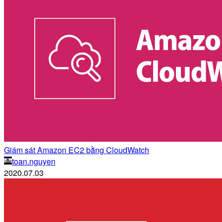
Giám sát Amazon EC2 bằng CloudWatch
toan.nguyen
2020.07.03