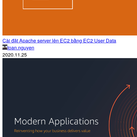
Cài đặt Apache server lên EC2 bằng EC2 User Data
toan.nguyen
2020.11.25