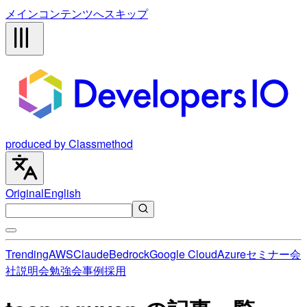
メインコンテンツへスキップ
produced by Classmethod
Original
English
Trending
AWS
Claude
Bedrock
Google Cloud
Azure
セミナー
会
社説明会
勉強会
事例
採用