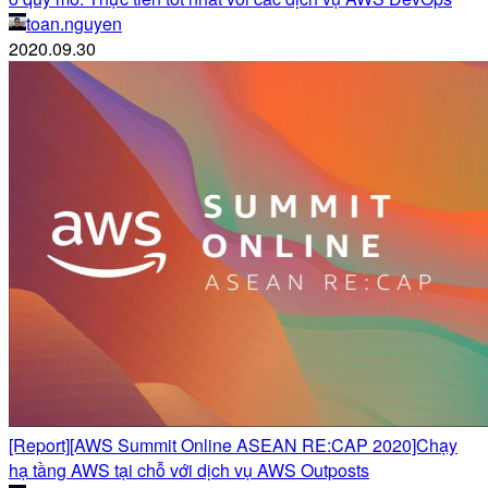
toan.nguyen
2020.09.30
[Report][AWS Summit Online ASEAN RE:CAP 2020]Chạy
hạ tầng AWS tại chỗ với dịch vụ AWS Outposts