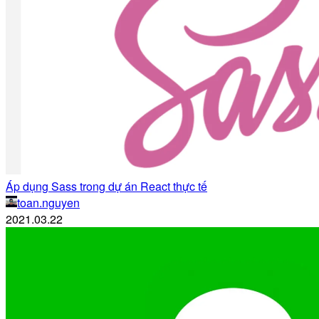
Áp dụng Sass trong dự án React thực tế
toan.nguyen
2021.03.22