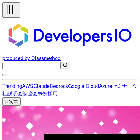
produced by Classmethod
Trending
AWS
Claude
Bedrock
Google Cloud
Azure
セミナー
会
社説明会
勉強会
事例
採用
目次