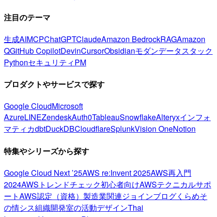
注目のテーマ
生成AI
MCP
ChatGPT
Claude
Amazon Bedrock
RAG
Amazon
Q
GitHub Copilot
Devin
Cursor
Obsidian
モダンデータスタック
Python
セキュリティ
PM
プロダクトやサービスで探す
Google Cloud
Microsoft
Azure
LINE
Zendesk
Auth0
Tableau
Snowflake
Alteryx
インフォ
マティカ
dbt
DuckDB
Cloudflare
Splunk
Vision One
Notion
特集やシリーズから探す
Google Cloud Next ’25
AWS re:Invent 2025
AWS再入門
2024
AWSトレンドチェック
初心者向け
AWSテクニカルサポ
ート
AWS認定（資格）
製造業関連
ジョインブログ
くらめそ
の情シス
組織開発室の活動
デザイン
Thai