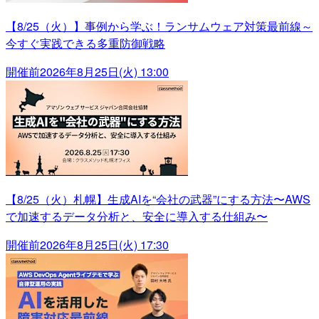
【8/25（火）】事例から学ぶ！ランサムウェア対策最前線～
今すぐ実践できる多重防御戦略
開催前
2026年8月25日(火) 13:00
【8/25（火）札幌】生成AIを“会社の武器”にする方法〜AWS
で加速するデータ分析と、安全に導入する仕組み〜
開催前
2026年8月25日(火) 17:30