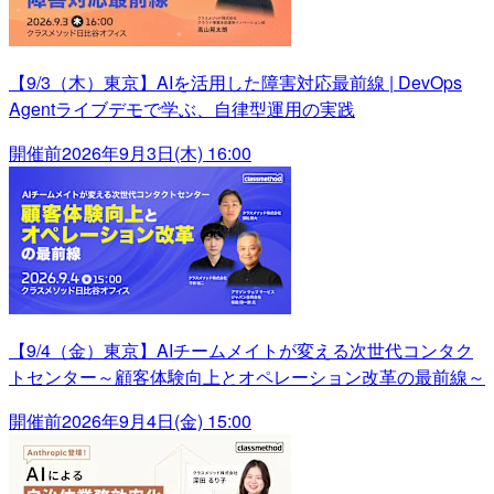
【9/3（木）東京】AIを活用した障害対応最前線 | DevOps
Agentライブデモで学ぶ、自律型運用の実践
開催前
2026年9月3日(木) 16:00
【9/4（金）東京】AIチームメイトが変える次世代コンタク
トセンター～顧客体験向上とオペレーション改革の最前線～
開催前
2026年9月4日(金) 15:00