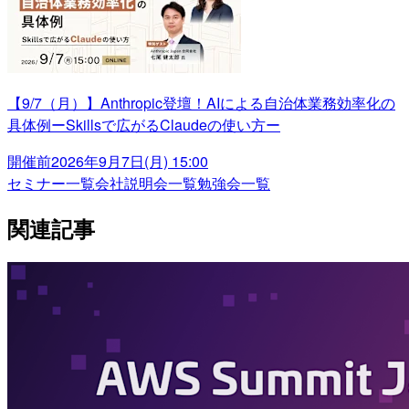
【9/7（月）】Anthropic登壇！AIによる自治体業務効率化の
具体例ーSkillsで広がるClaudeの使い方ー
開催前
2026年9月7日(月) 15:00
セミナー一覧
会社説明会一覧
勉強会一覧
関連記事