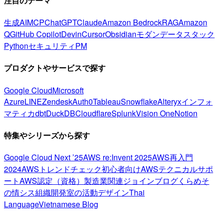
注目のテーマ
生成AI
MCP
ChatGPT
Claude
Amazon Bedrock
RAG
Amazon
Q
GitHub Copilot
Devin
Cursor
Obsidian
モダンデータスタック
Python
セキュリティ
PM
プロダクトやサービスで探す
Google Cloud
Microsoft
Azure
LINE
Zendesk
Auth0
Tableau
Snowflake
Alteryx
インフォ
マティカ
dbt
DuckDB
Cloudflare
Splunk
Vision One
Notion
特集やシリーズから探す
Google Cloud Next ’25
AWS re:Invent 2025
AWS再入門
2024
AWSトレンドチェック
初心者向け
AWSテクニカルサポ
ート
AWS認定（資格）
製造業関連
ジョインブログ
くらめそ
の情シス
組織開発室の活動
デザイン
Thai
Language
Vietnamese Blog