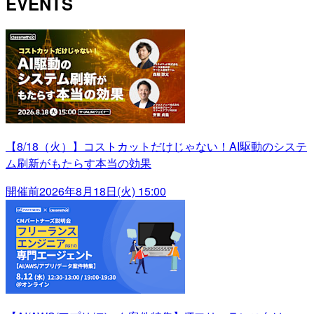
EVENTS
【8/18（火）】コストカットだけじゃない！AI駆動のシステ
ム刷新がもたらす本当の効果
開催前
2026年8月18日(火) 15:00