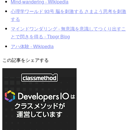
Mind-wandering - Wikipedia
心理学ワールド 93号 脳を刺激する さまよう思考を刺激
する
マインドワンダリング - 無意識を意識してつくり出すこ
とで閃きを得る - Tbpgr Blog
アハ体験 - Wikipedia
この記事をシェアする