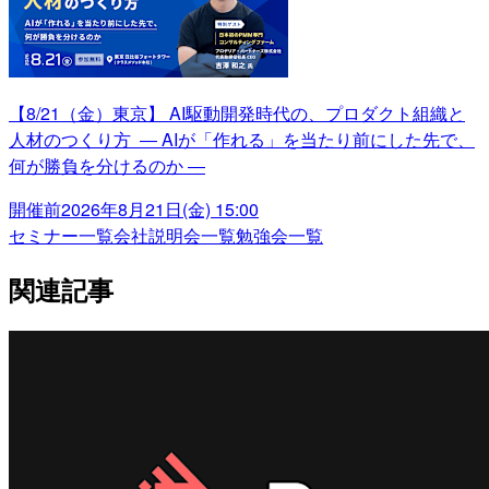
【8/21（金）東京】 AI駆動開発時代の、プロダクト組織と
人材のつくり方 ― AIが「作れる」を当たり前にした先で、
何が勝負を分けるのか ―
開催前
2026年8月21日(金) 15:00
セミナー一覧
会社説明会一覧
勉強会一覧
関連記事