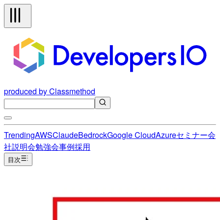
produced by Classmethod
Trending
AWS
Claude
Bedrock
Google Cloud
Azure
セミナー
会
社説明会
勉強会
事例
採用
目次