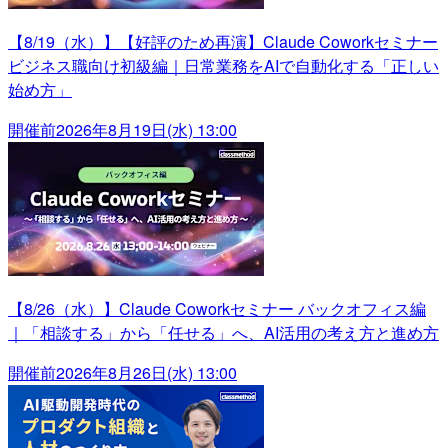
【8/19（水）】【好評のため再演】Claude Coworkセミナー
ビジネス職向け初級編｜日常業務をAIで自動化する「正しい
始め方」
開催前
2026年8月19日(水) 13:00
【8/26（水）】Claude Coworkセミナー バックオフィス編
｜「相談する」から「任せる」へ、AI活用の考え方と進め方
開催前
2026年8月26日(水) 13:00