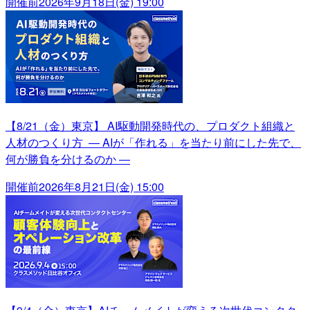
開催前
2026年9月18日(金) 19:00
【8/21（金）東京】 AI駆動開発時代の、プロダクト組織と
人材のつくり方 ― AIが「作れる」を当たり前にした先で、
何が勝負を分けるのか ―
開催前
2026年8月21日(金) 15:00