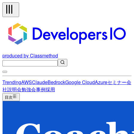
produced by Classmethod
Trending
AWS
Claude
Bedrock
Google Cloud
Azure
セミナー
会
社説明会
勉強会
事例
採用
目次