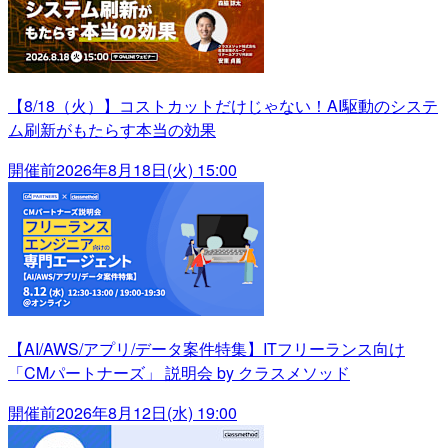
【8/18（火）】コストカットだけじゃない！AI駆動のシステ
ム刷新がもたらす本当の効果
開催前
2026年8月18日(火) 15:00
【AI/AWS/アプリ/データ案件特集】ITフリーランス向け
「CMパートナーズ」 説明会 by クラスメソッド
開催前
2026年8月12日(水) 19:00