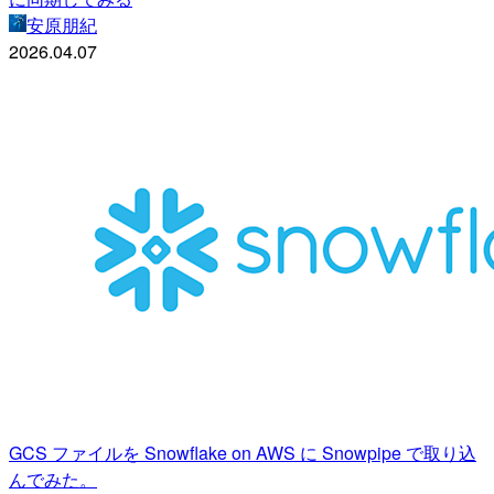
安原朋紀
2026.04.07
GCS ファイルを Snowflake on AWS に Snowpipe で取り込
んでみた。