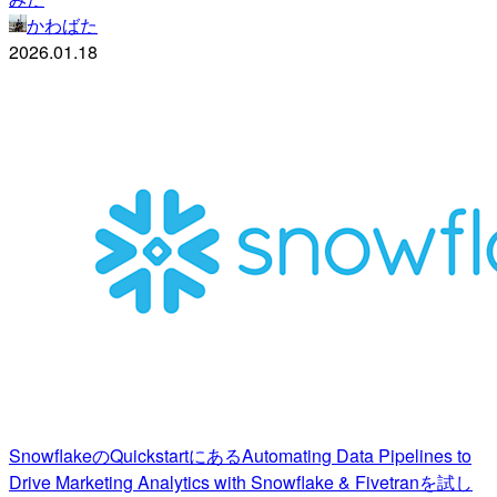
かわばた
2026.01.18
SnowflakeのQuickstartにあるAutomating Data Pipelines to
Drive Marketing Analytics with Snowflake & Fivetranを試し