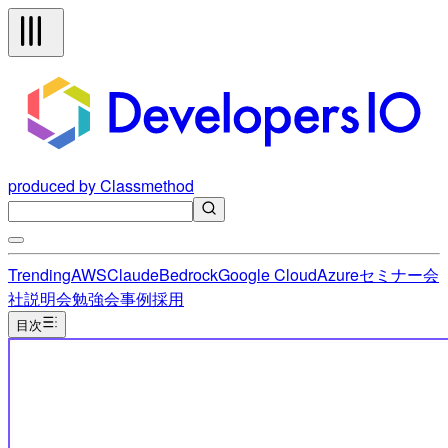
produced by Classmethod
Trending
AWS
Claude
Bedrock
Google Cloud
Azure
セミナー
会
社説明会
勉強会
事例
採用
目次