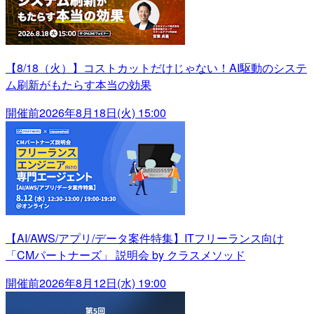
【8/18（火）】コストカットだけじゃない！AI駆動のシステ
ム刷新がもたらす本当の効果
開催前
2026年8月18日(火) 15:00
【AI/AWS/アプリ/データ案件特集】ITフリーランス向け
「CMパートナーズ」 説明会 by クラスメソッド
開催前
2026年8月12日(水) 19:00