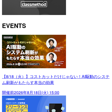
EVENTS
【8/18（火）】コストカットだけじゃない！AI駆動のシステ
ム刷新がもたらす本当の効果
開催前
2026年8月18日(火) 15:00