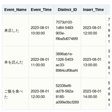
Event_Name
Event_Time
Distinct_ID
Insert_Time
70
7073d103-
1d
2023-08-01
1d84-5483-
2023-08-01
来店した
90
10:00:00
903e-
12:00:00
f9
f9ba5d0746f9
16
38
3896ab1e-
13
2023-08-01
1326-5403-
2023-08-01
本を読んだ
ac
11:00:00
ac33-
13:00:00
89
8984cdf9baf4
16
52
52336ef6-
dd
ご飯を食べ
2023-08-01
dd78-582a-
2023-08-01
81
た
12:00:00
8185-
14:00:00
a0
a099e0bcf269
16