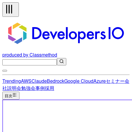
produced by Classmethod
Trending
AWS
Claude
Bedrock
Google Cloud
Azure
セミナー
会
社説明会
勉強会
事例
採用
目次