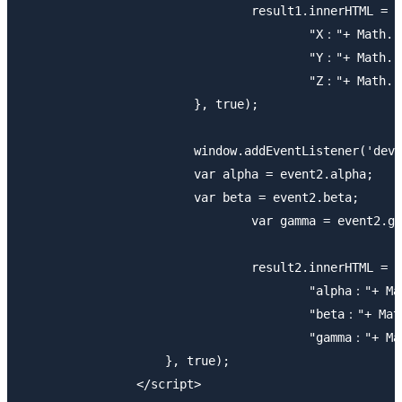
				result1.innerHTML = 

					"X："+ Math.round(x * 10) / 10 +"<br>" +

					"Y："+ Math.round(y * 10) / 10 +"<br>" + 

					"Z："+ Math.round(z * 10) / 10;

			}, true);

			window.addEventListener('deviceorientation', function(event2) {

		        var alpha = event2.alpha;

		        var beta = event2.beta;

				var gamma = event2.gamma;

				result2.innerHTML = 

					"alpha："+ Math.round(alpha * 10) / 10 +"<br>" +

					"beta："+ Math.round(beta * 10) / 10 +"<br>" + 

					"gamma："+ Math.round(gamma * 10) / 10;

		    }, true);

		</script>
