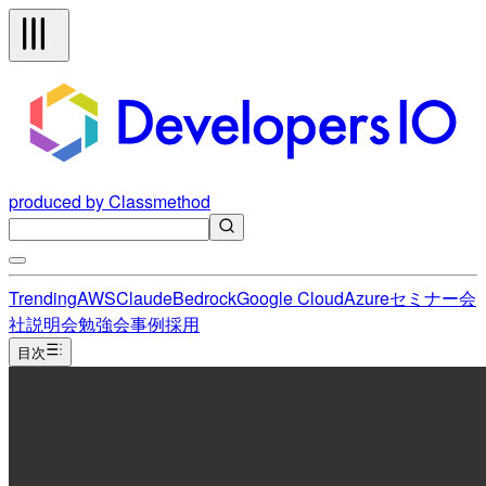
produced by Classmethod
Trending
AWS
Claude
Bedrock
Google Cloud
Azure
セミナー
会
社説明会
勉強会
事例
採用
目次