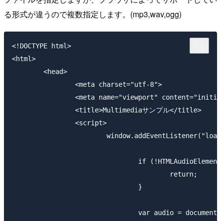
る形式が違うので複数指定します。(mp3,wav,ogg)
<!DOCTYPE html>

<html>

	<head>

		<meta charset="utf-8">

		<meta name="viewport" content="initial-scale=1.0" />

		<title>Multimediaサンプル</title>

		<script>

			window.addEventListener("load", function(){

				if (!HTMLAudioElement){

					return;

				}

				var audio = document.getElementById("audio");
