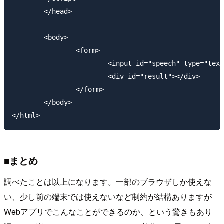
	</head>

	<body>

		<form>

			<input id="speech" type="text" x-webkit-speech lang="ja"/>

			<div id="result"></div>

		</form>

	</body>

■まとめ
調べたことは以上になります。一部のブラウザしか使えな
い、少し前の端末では使えないなど制約が結構ありますが
Webアプリでこんなことができるのか、という驚きもあり