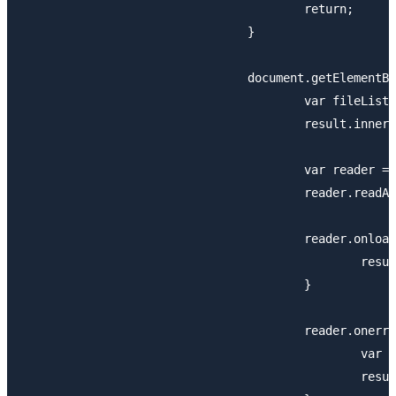
					return;

				}

				document.getElementById("selectFile").addEventListener("change", function(){

					var fileList = document.getElementById("selectFile").files;

					result.innerHTML = "ファイルサイズ：" + fileList[0].size + "byte<br/>";

					var reader = new FileReader();

					reader.readAsText(fileList[0], "utf-8");

					reader.onload = function(event){

						result.innerHTML += event.target.result;

					}

					reader.onerror = function(event){

						var code = event.target.error.code

						result.innerHTML += "エラー発生："+ code;
