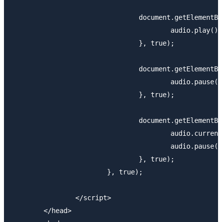
				document.getElementById("play").addEventListener("click", function(){

					audio.play();

				}, true);

				document.getElementById("stop").addEventListener("click", function(){

					audio.pause();

				}, true);

				document.getElementById("back").addEventListener("click", function(){

					audio.currentTime = 0;

					audio.pause();

				}, true);

			}, true);

		</script>

	</head>
