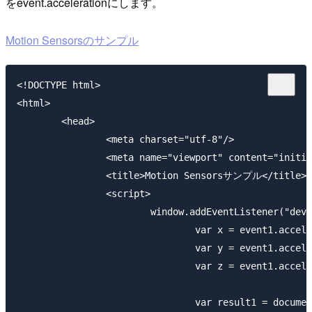
をevent.accelerationにします。
Motion Sensorsのサンプル
<!DOCTYPE html>

<html>

	<head>

		<meta charset="utf-8"/>

		<meta name="viewport" content="initial-scale=1.0"/>

		<title>Motion Sensorsサンプル</title>

		<script>

			window.addEventListener("devicemotion", function(event1){

				var x = event1.accelerationIncludingGravity.x;

				var y = event1.accelerationIncludingGravity.y;

				var z = event1.accelerationIncludingGravity.z;

				var result1 = document.getElementById("result1");
