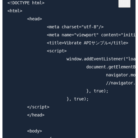
<!DOCTYPE html>

<html>

	<head>

		<meta charset="utf-8"/>

		<meta name="viewport" content="initial-scale=1.0" />

		<title>Vibrate APIサンプル</title>

		<script>

			window.addEventListener("load", function(){

				document.getElementById("vibrate").addEventListener("click", function(){

					navigator.mozVibrate(3000);

					//navigator.vibrate(3000);

				}, true);

			}, true);

	</script>

	</head>

	<body>
