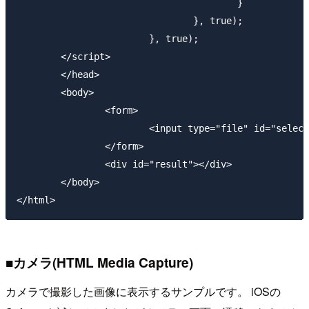
					}

				}, true);

			}, true);

	</script>

	</head>

	<body>

		<form>

			<input type="file" id="selectFile" accept="text/*" multiple>

		</form>

		<div id="result"></div>

	</body>

■カメラ(HTML Media Capture)
カメラで撮影した画像に表示するサンプルです。 iOSの