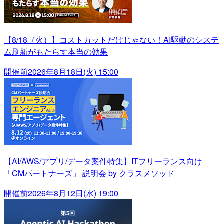
【8/18（火）】コストカットだけじゃない！AI駆動のシステ
ム刷新がもたらす本当の効果
開催前
2026年8月18日(火) 15:00
【AI/AWS/アプリ/データ案件特集】ITフリーランス向け
「CMパートナーズ」 説明会 by クラスメソッド
開催前
2026年8月12日(水) 19:00