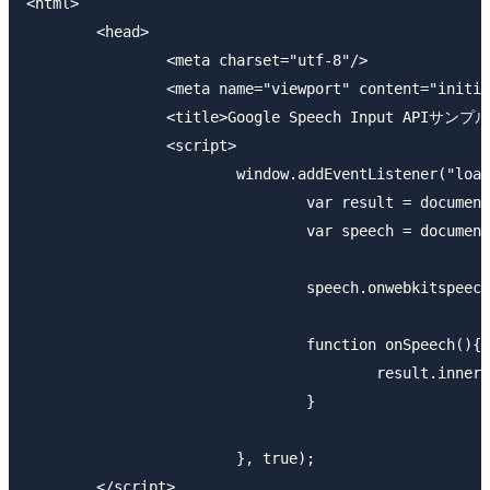
<html>

	<head>

		<meta charset="utf-8"/>

		<meta name="viewport" content="initial-scale=1.0" />

		<title>Google Speech Input APIサンプル</title>

		<script>

			window.addEventListener("load", function(){

				var result = document.getElementById("result");

				var speech = document.getElementById("speech");

				speech.onwebkitspeechchange = onSpeech;

				function onSpeech(){

					result.innerHTML = speech.value;

				}

			}, true);

	</script>
