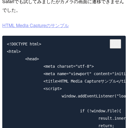
Safariでも試してみましたがカメラの画面に遷移できません
でした。
HTML Media Captureのサンプル
<!DOCTYPE html>

<html>

	<head>

		<meta charset="utf-8">

		<meta name="viewport" content="initial-scale=1.0" />

		<title>HTML Media Captureサンプル</title>

		<script>

			window.addEventListener("load", function(){

				if (!window.File){

					result.innerHTML = "File API 使用不可";

					return;
