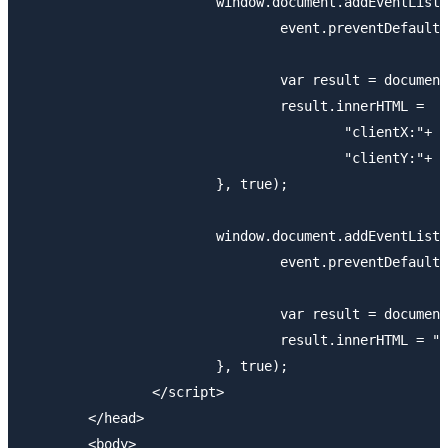
			window.document.addEventListener("touchmove", function(event){

				event.preventDefault();

				var result = document.getElementById("result");

  				result.innerHTML = 

  					"clientX:"+ event.touches[0].clientX+ "<br>" + 

  					"clientY:"+ event.touches[0].clientY;

			}, true);

			window.document.addEventListener("touchend", function(event){

				event.preventDefault();

				var result = document.getElementById("result");

  				result.innerHTML = "";

			}, true);

		</script>

	</head>

	<body>
