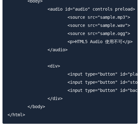
	<body>

		<audio id="audio" controls preload>

			<source src="sample.mp3">

			<source src="sample.wav">

			<source src="sample.ogg">

			<p>HTML5 Audio 使用不可</p>

		</audio>

		<div>

			<input type="button" id="play" value="再生">

			<input type="button" id="stop" value="停止">

			<input type="button" id="back" value="戻る">

		</div>

	</body>
