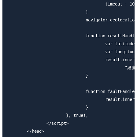
					timeout : 10000

				}

				navigator.geolocation.watchPosition(resultHandler, faultHandler, option);

				function resultHandler(position){

					var latitude = position.coords.latitude;

					var longitude = position.coords.longitude;

					result.innerHTML = "緯度："+latitude+"<br>" + 

						"経度："+longitude;

				}

				function faultHandler(error){

					result.innerHTML = error.code;

				}

			}, true);

		</script>

	</head>
