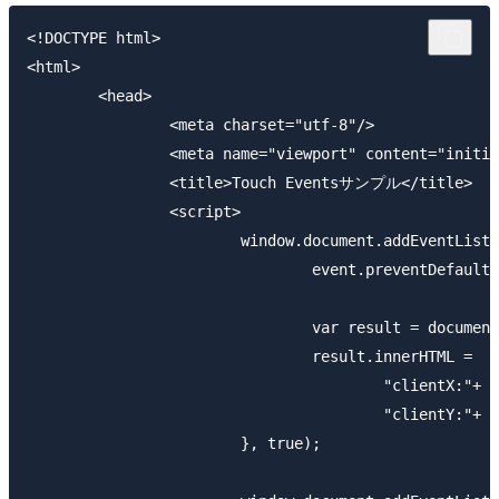
<!DOCTYPE html>

<html>

	<head>

		<meta charset="utf-8"/>

		<meta name="viewport" content="initial-scale=1.0,user-scalable=no" />

		<title>Touch Eventsサンプル</title>

		<script>

			window.document.addEventListener("touchstart", function(event){

				event.preventDefault();

				var result = document.getElementById("result");

  				result.innerHTML = 

  					"clientX:"+ event.touches[0].clientX+ "<br>" + 

  					"clientY:"+ event.touches[0].clientY;

			}, true);
