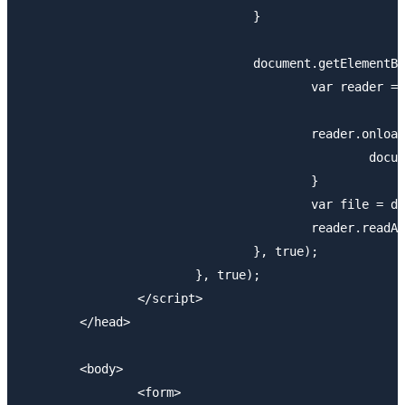
				}

				document.getElementById("imageFile").addEventListener("change", function(){

					var reader = new FileReader();

					reader.onload = function(event){

						document.getElementById("image").src = reader.result;

					}

					var file = document.getElementById("imageFile").files[0];

					reader.readAsDataURL(file);

				}, true);

			}, true);

		</script>

	</head>

	<body>

		<form>
