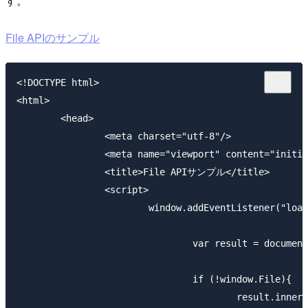
す。
File APIのサンプル
<!DOCTYPE html>

<html>

	<head>

		<meta charset="utf-8"/>

		<meta name="viewport" content="initial-scale=1.0" />

		<title>File APIサンプル</title>

		<script>

			window.addEventListener("load", function(){

				var result = document.getElementById("result");

				if (!window.File){

					result.innerHTML = "File API 使用不可";
