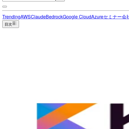
Trending
AWS
Claude
Bedrock
Google Cloud
Azure
セミナー
会
目次