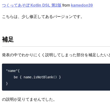
つくってあそぼ Kotlin DSL 第2版
from
kamedon39
こちらは、少し修正してあるバージョンです。
補足
発表の中でわかりにくく説明してしまった部分を補足したい
"name"{

    be { name.isNotBlank() }

の説明が足りてませんでした。