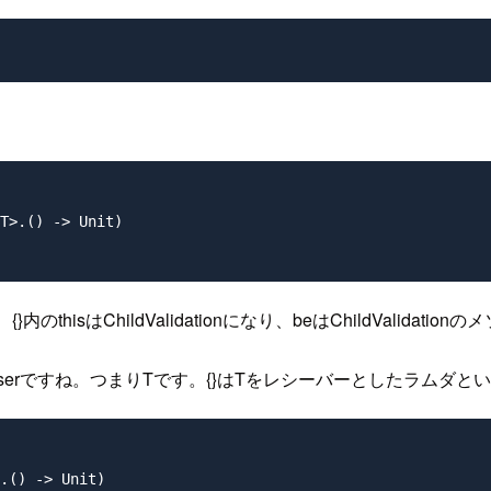
T>.() -> Unit)

のthisはChildValidationになり、beはChildValidati
serですね。つまりTです。{}はTをレシーバーとしたラムダと
.() -> Unit) 
