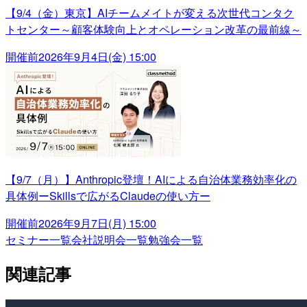
【9/4（金）東京】AIチームメイトが変える次世代コンタク
トセンター～顧客体験向上とオペレーション改革の最前線～
開催前
2026年9月4日(金) 15:00
【9/7（月）】Anthropic登壇！AIによる自治体業務効率化の
具体例ーSkillsで広がるClaudeの使い方ー
開催前
2026年9月7日(月) 15:00
セミナー一覧
会社説明会一覧
勉強会一覧
関連記事