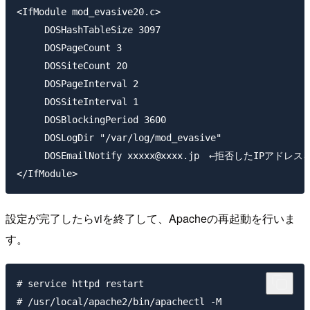
<IfModule mod_evasive20.c>

     DOSHashTableSize 3097

     DOSPageCount 3

     DOSSiteCount 20

     DOSPageInterval 2

     DOSSiteInterval 1

     DOSBlockingPeriod 3600

     DOSLogDir "/var/log/mod_evasive"

     DOSEmailNotify xxxxx@xxxx.jp　←拒否したIPアド
設定が完了したらviを終了して、Apacheの再起動を行いま
す。
# service httpd restart

# /usr/local/apache2/bin/apachectl -M
