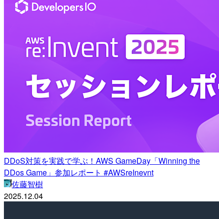
DDoS対策を実践で学ぶ！AWS GameDay「Winning the
DDos Game」参加レポート #AWSreInevnt
佐藤智樹
2025.12.04