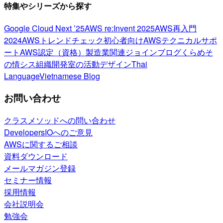
特集やシリーズから探す
Google Cloud Next ’25
AWS re:Invent 2025
AWS再入門
2024
AWSトレンドチェック
初心者向け
AWSテクニカルサポ
ート
AWS認定（資格）
製造業関連
ジョインブログ
くらめそ
の情シス
組織開発室の活動
デザイン
Thai
Language
Vietnamese Blog
お問い合わせ
クラスメソッドへの問い合わせ
DevelopersIOへのご意見
AWSに関するご相談
資料ダウンロード
メールマガジン登録
セミナー情報
採用情報
会社説明会
勉強会