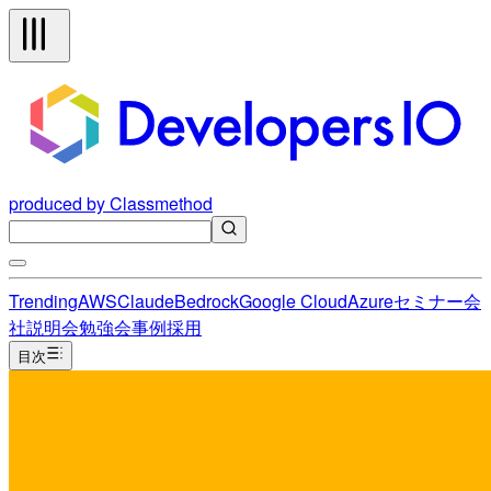
produced by Classmethod
Trending
AWS
Claude
Bedrock
Google Cloud
Azure
セミナー
会
社説明会
勉強会
事例
採用
目次