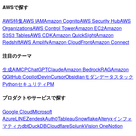
AWSで探す
AWS特集
AWS IAM
Amazon Cognito
AWS Security Hub
AWS
Organizations
AWS Control Tower
Amazon EC2
Amazon
S3
S3 Tables
AWS CDK
Amazon QuickSight
Amazon
Redshift
AWS Amplify
Amazon CloudFront
Amazon Connect
注目のテーマ
生成AI
MCP
ChatGPT
Claude
Amazon Bedrock
RAG
Amazon
Q
GitHub Copilot
Devin
Cursor
Obsidian
モダンデータスタック
Python
セキュリティ
PM
プロダクトやサービスで探す
Google Cloud
Microsoft
Azure
LINE
Zendesk
Auth0
Tableau
Snowflake
Alteryx
インフォ
マティカ
dbt
DuckDB
Cloudflare
Splunk
Vision One
Notion