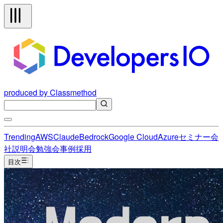
produced by Classmethod
Trending
AWS
Claude
Bedrock
Google Cloud
Azure
セミナー
会
社説明会
勉強会
事例
採用
目次