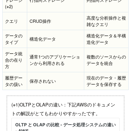
(※2)
高度な分析操作と複
クエリ
CRUD操作
雑なクエリ
データの
構造化データ＆半構
構造化データ
タイプ
造化データ
データ統
通常1つのアプリケーショ
複数のソースからの
合の在り
ンから利用される
データを統合
方
履歴デー
現在のデータ・履歴
保存されない
タの扱い
データを保存する
(※1)OLTPとOLAPの違い：下記AWSのドキュメン
トの解説がとてもわかりやすかったです。