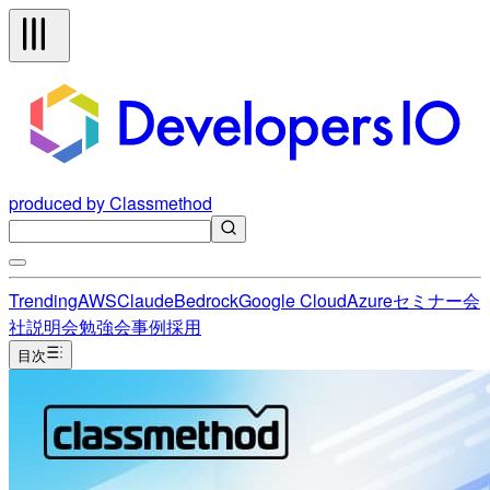
produced by Classmethod
Trending
AWS
Claude
Bedrock
Google Cloud
Azure
セミナー
会
社説明会
勉強会
事例
採用
目次