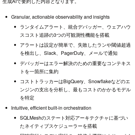
生成AIで要約した内容となります。
Granular, actionable observability and insights
ランタイムアラート、統合デバッガー、ウェアハウ
スコスト追跡の3つの可観測性機能を搭載
アラートは設定が簡単で、失敗したランや閾値超過
を検出し、Slack、PagerDuty、メールで通知
デバッガーはエラー解決のための重要なコンテキス
トを一箇所に集約
コストトラッカーはBigQuery、Snowflakeなどのエ
ンジンの支出を分析し、最もコストのかかるモデル
を特定
Intuitive, efficient built-in orchestration
SQLMeshのステート対応アーキテクチャに基づい
たネイティブスケジューラーを搭載