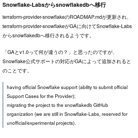
Snowflake-Labsからsnowflakedbへ移行
terraform-provider-snowflakeのROADMAP.mdが更新され、
terraform-provider-snowflakeがGAに向けてSnowflake-Labs
からsnowflakedbへ移行されるようです。
「GAとv1.0って何が違うの？」と思ったのですが、
Snowflake公式サポートの対応がGAによって追加されると
のことです。
having official Snowflake support (ability to submit official
Support Cases for the Provider);
migrating the project to the snowflakedb GitHub
organization (we are still in Snowflake-Labs, reserved for
unofficial/experimental projects).