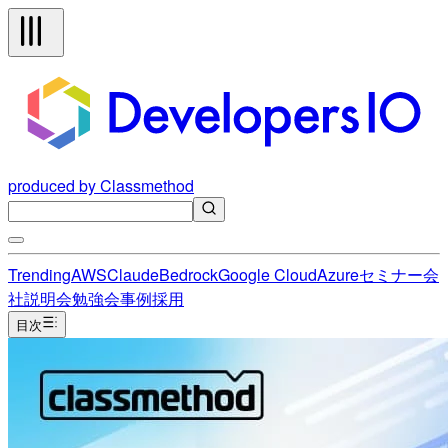
produced by Classmethod
Trending
AWS
Claude
Bedrock
Google Cloud
Azure
セミナー
会
社説明会
勉強会
事例
採用
目次