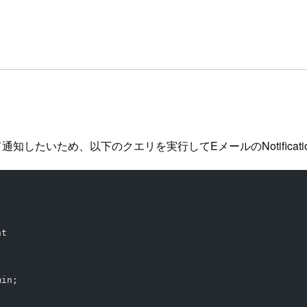
ため、以下のクエリを実行してEメールのNotification I
nt
min;