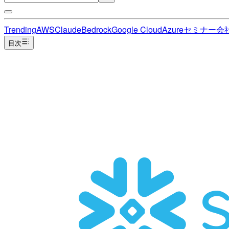
Trending
AWS
Claude
Bedrock
Google Cloud
Azure
セミナー
会
目次