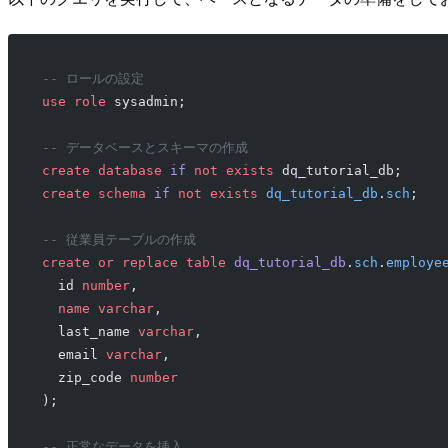
-- ロールの設定
use
 role
 sysadmin;
-- データベースとスキーマの作成
create
 database
 if
 not
 exists
 dq_tutorial_db;
create
 schema
 if
 not
 exists
 dq_tutorial_db
.
sch
;
-- 従業員テーブルの作成
create or replace
 table
 dq_tutorial_db
.
sch
.
employe
  id 
number
,
  name
 varchar
,
  last_name 
varchar
,
  email 
varchar
,
  zip_code 
number
);
-- 正常なデータを挿入