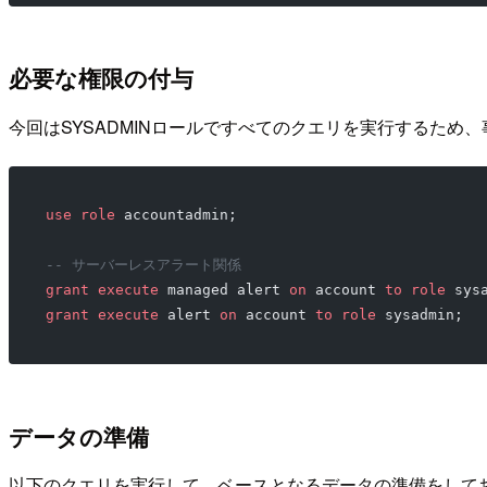
必要な権限の付与
今回はSYSADMINロールですべてのクエリを実行するため
use
 role
 accountadmin;
-- サーバーレスアラート関係
grant
 execute
 managed alert 
on
 account 
to
 role
 sys
grant
 execute
 alert 
on
 account 
to
 role
 sysadmin;
データの準備
以下のクエリを実行して、ベースとなるデータの準備をして