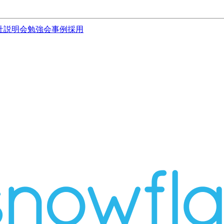
社説明会
勉強会
事例
採用