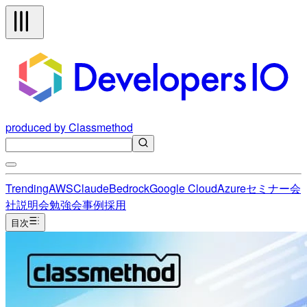
produced by Classmethod
Trending
AWS
Claude
Bedrock
Google Cloud
Azure
セミナー
会
社説明会
勉強会
事例
採用
目次