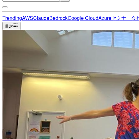
Trending
AWS
Claude
Bedrock
Google Cloud
Azure
セミナー
会
目次