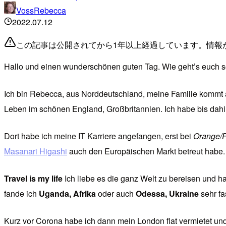
VossRebecca
2022.07.12
この記事は公開されてから1年以上経過しています。情報
Hallo und einen wunderschönen guten Tag. Wie geht’s euch 
Ich bin Rebecca, aus Norddeutschland, meine Familie kommt au
Leben im schönen England, Großbritannien. Ich habe bis dahi
Dort habe ich meine IT Karriere angefangen, erst bei
Orange/F
Masanari Higashi
auch den Europäischen Markt betreut habe.
Travel is my life
Ich liebe es die ganz Welt zu bereisen und ha
fande ich
Uganda, Afrika
oder auch
Odessa, Ukraine
sehr fa
Kurz vor Corona habe ich dann mein London flat vermietet un