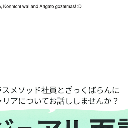
n, Konnichi wa! and Arigato gozaimas! :D