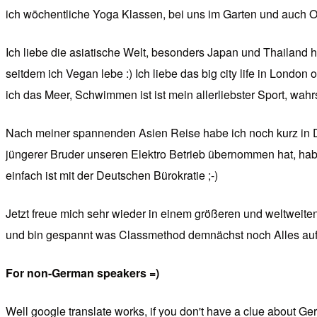
ich wöchentliche Yoga Klassen, bei uns im Garten und auch O
Ich liebe die asiatische Welt, besonders Japan und Thailand h
seitdem ich Vegan lebe :) Ich liebe das big city life in London
ich das Meer, Schwimmen ist ist mein allerliebster Sport, wahr
Nach meiner spannenden Asien Reise habe ich noch kurz in D
jüngerer Bruder unseren Elektro Betrieb übernommen hat, habe 
einfach ist mit der Deutschen Bürokratie ;-)
Jetzt freue mich sehr wieder in einem größeren und weltweite
und bin gespannt was Classmethod demnächst noch Alles auf di
For non-German speakers =)
Well google translate works, if you don't have a clue about Ge