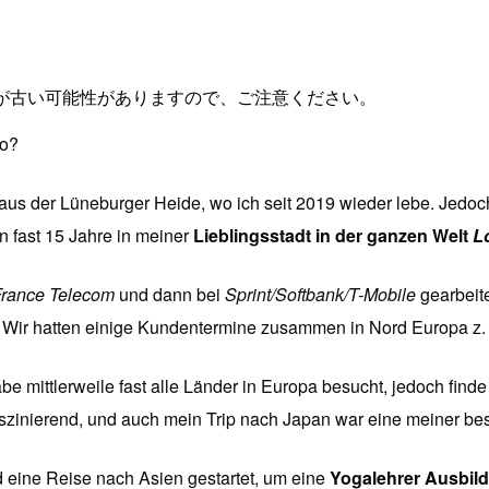
が古い可能性がありますので、ご注意ください。
so?
s der Lüneburger Heide, wo ich seit 2019 wieder lebe. Jedoch 
n fast 15 Jahre in meiner
Lieblingsstadt in der ganzen Welt
L
rance Telecom
und dann bei
Sprint/Softbank/T-Mobile
gearbeit
 Wir hatten einige Kundentermine zusammen in Nord Europa z.
be mittlerweile fast alle Länder in Europa besucht, jedoch find
szinierend, und auch mein Trip nach Japan war eine meiner bes
d eine Reise nach Asien gestartet, um eine
Yogalehrer Ausbil