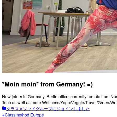
*Moin moin* from Germany! =)
New joiner in Germany, Berlin office, currently remote from N
Tech as well as more Wellness/Yoga/Veggie/Travel/Green/Wo
クラスメソッドグループにジョインしました
Classmethod Europe