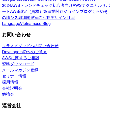
2024
AWSトレンドチェック
初心者向け
AWSテクニカルサポ
ート
AWS認定（資格）
製造業関連
ジョインブログ
くらめそ
の情シス
組織開発室の活動
デザイン
Thai
Language
Vietnamese Blog
お問い合わせ
クラスメソッドへの問い合わせ
DevelopersIOへのご意見
AWSに関するご相談
資料ダウンロード
メールマガジン登録
セミナー情報
採用情報
会社説明会
勉強会
運営会社