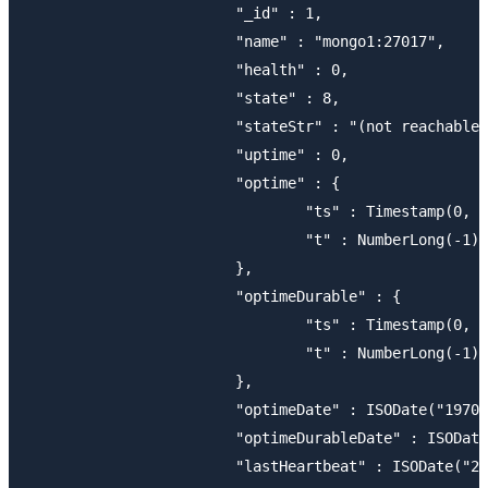
       			"_id" : 1,

       			"name" : "mongo1:27017",

       			"health" : 0,

       			"state" : 8,

       			"stateStr" : "(not reachable/healthy)",

       			"uptime" : 0,

       			"optime" : {

       				"ts" : Timestamp(0, 0),

       				"t" : NumberLong(-1)

       			},

       			"optimeDurable" : {

       				"ts" : Timestamp(0, 0),

       				"t" : NumberLong(-1)

       			},

       			"optimeDate" : ISODate("1970-01-01T00:00:00Z"),

       			"optimeDurableDate" : ISODate("1970-01-01T00:00:00Z"),

       			"lastHeartbeat" : ISODate("2017-07-31T10:01:57.618Z"),
