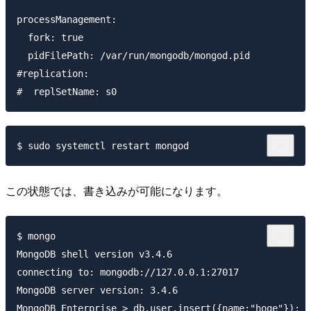
processManagement:

  fork: true

  pidFilePath: /var/run/mongodb/mongod.pid

#replication:

この状態では、書き込みが可能になります。
$ mongo

MongoDB shell version v3.4.6

connecting to: mongodb://127.0.0.1:27017

MongoDB server version: 3.4.6

MongoDB Enterprise > db.user.insert({name:"hoge"});
