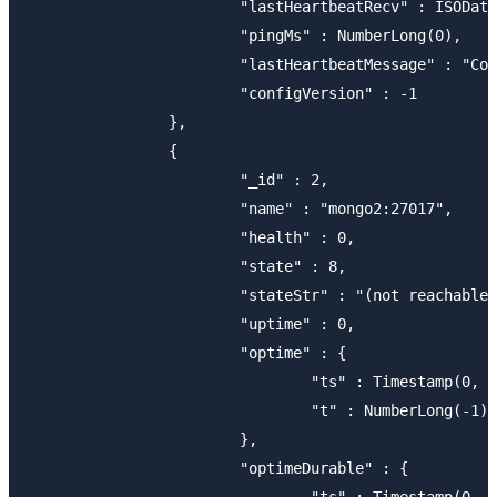
       			"lastHeartbeatRecv" : ISODate("2017-07-31T10:01:27.077Z"),

       			"pingMs" : NumberLong(0),

       			"lastHeartbeatMessage" : "Connection refused",

       			"configVersion" : -1

       		},

       		{

       			"_id" : 2,

       			"name" : "mongo2:27017",

       			"health" : 0,

       			"state" : 8,

       			"stateStr" : "(not reachable/healthy)",

       			"uptime" : 0,

       			"optime" : {

       				"ts" : Timestamp(0, 0),

       				"t" : NumberLong(-1)

       			},

       			"optimeDurable" : {
