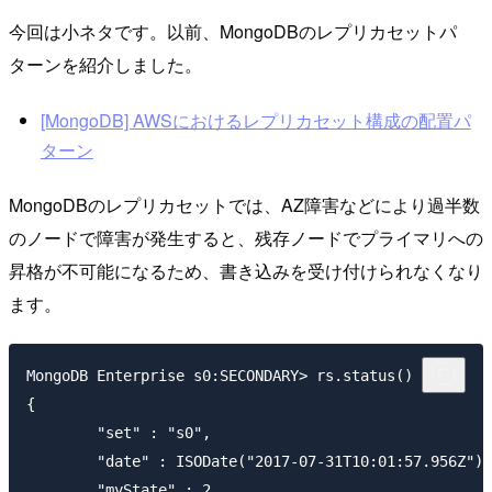
今回は小ネタです。以前、MongoDBのレプリカセットパ
ターンを紹介しました。
[MongoDB] AWSにおけるレプリカセット構成の配置パ
ターン
MongoDBのレプリカセットでは、AZ障害などにより過半数
のノードで障害が発生すると、残存ノードでプライマリへの
昇格が不可能になるため、書き込みを受け付けられなくなり
ます。
MongoDB Enterprise s0:SECONDARY> rs.status()

{

       	"set" : "s0",

       	"date" : ISODate("2017-07-31T10:01:57.956Z"),

       	"myState" : 2,
