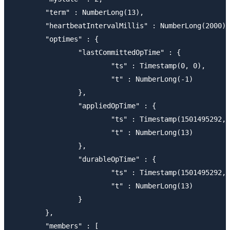
       	"term" : NumberLong(13),

       	"heartbeatIntervalMillis" : NumberLong(2000),

       	"optimes" : {

       		"lastCommittedOpTime" : {

       			"ts" : Timestamp(0, 0),

       			"t" : NumberLong(-1)

       		},

       		"appliedOpTime" : {

       			"ts" : Timestamp(1501495292, 1),

       			"t" : NumberLong(13)

       		},

       		"durableOpTime" : {

       			"ts" : Timestamp(1501495292, 1),

       			"t" : NumberLong(13)

       		}

       	},

       	"members" : [
