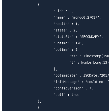
       		{

       			"_id" : 0,

       			"name" : "mongo0:27017",

       			"health" : 1,

       			"state" : 2,

       			"stateStr" : "SECONDARY",

       			"uptime" : 128,

       			"optime" : {

       				"ts" : Timestamp(1501495292, 1),

       				"t" : NumberLong(13)

       			},

       			"optimeDate" : ISODate("2017-07-31T10:01:32Z"),

       			"infoMessage" : "could not find member to sync from",

       			"configVersion" : 7,

       			"self" : true

       		},

       		{
