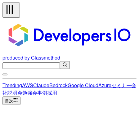
produced by Classmethod
Trending
AWS
Claude
Bedrock
Google Cloud
Azure
セミナー
会
社説明会
勉強会
事例
採用
目次