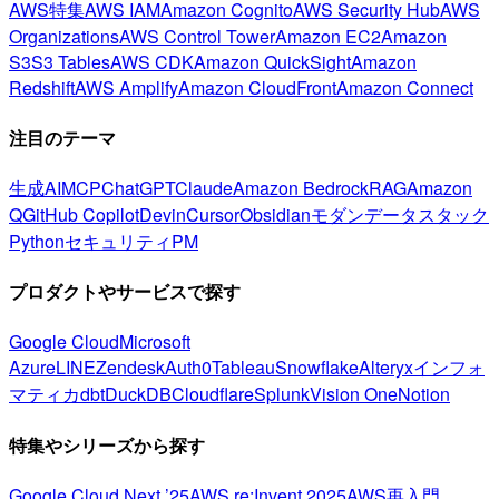
AWS特集
AWS IAM
Amazon Cognito
AWS Security Hub
AWS
Organizations
AWS Control Tower
Amazon EC2
Amazon
S3
S3 Tables
AWS CDK
Amazon QuickSight
Amazon
Redshift
AWS Amplify
Amazon CloudFront
Amazon Connect
注目のテーマ
生成AI
MCP
ChatGPT
Claude
Amazon Bedrock
RAG
Amazon
Q
GitHub Copilot
Devin
Cursor
Obsidian
モダンデータスタック
Python
セキュリティ
PM
プロダクトやサービスで探す
Google Cloud
Microsoft
Azure
LINE
Zendesk
Auth0
Tableau
Snowflake
Alteryx
インフォ
マティカ
dbt
DuckDB
Cloudflare
Splunk
Vision One
Notion
特集やシリーズから探す
Google Cloud Next ’25
AWS re:Invent 2025
AWS再入門