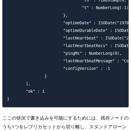
       				"ts" : Timestamp(0, 0),

       				"t" : NumberLong(-1)

       			},

       			"optimeDate" : ISODate("1970-01-01T00:00:00Z"),

       			"optimeDurableDate" : ISODate("1970-01-01T00:00:00Z"),

       			"lastHeartbeat" : ISODate("2017-07-31T10:01:57.642Z"),

       			"lastHeartbeatRecv" : ISODate("2017-07-31T10:01:05.867Z"),

       			"pingMs" : NumberLong(0),

       			"lastHeartbeatMessage" : "Connection refused",

       			"configVersion" : -1

       		}

       	],

       	"ok" : 1

ここの状況で書き込みを可能にするためには、残存ノードの
うち1つをレプリカセットから切り離し、スタンドアローン