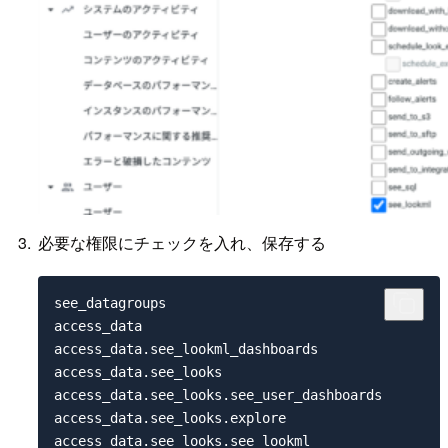
必要な権限にチェックを入れ、保存する
see_datagroups

access_data

access_data.see_lookml_dashboards

access_data.see_looks

access_data.see_looks.see_user_dashboards

access_data.see_looks.explore
