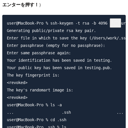
エンターを押す！
）
user@MacBook-Pro % ssh-keygen -t rsa -b 4096 -C your_
Generating public/private rsa key pair.

Enter file in which to save the key (/Users/work/.ssh
Enter passphrase (empty for no passphrase):

Enter same passphrase again:

Your identification has been saved in testing.

Your public key has been saved in testing.pub.

The key fingerprint is:

<revoked>

The key's randomart image is:

<revoked>

user@MacBook-Pro % ls -a

...			.ssh			...

user@MacBook-Pro % cd .ssh

user@MacBook-Pro .ssh % ls
