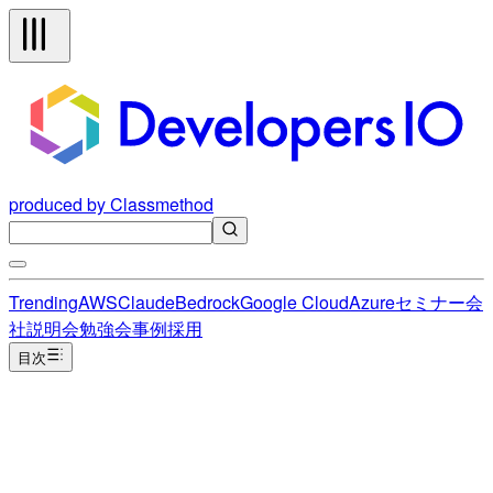
produced by Classmethod
Trending
AWS
Claude
Bedrock
Google Cloud
Azure
セミナー
会
社説明会
勉強会
事例
採用
目次