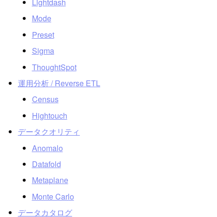
Lightdash
Mode
Preset
Sigma
ThoughtSpot
運用分析 / Reverse ETL
Census
Hightouch
データクオリティ
Anomalo
Datafold
Metaplane
Monte Carlo
データカタログ