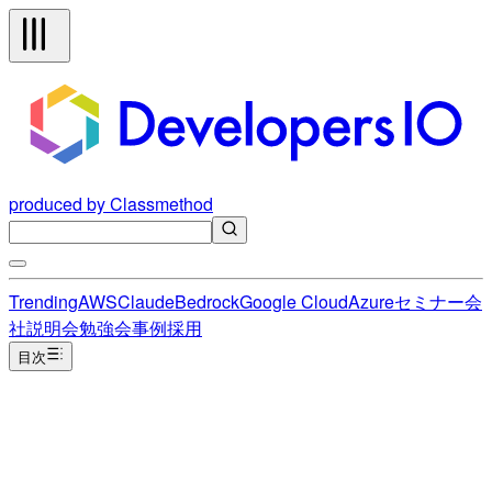
produced by Classmethod
Trending
AWS
Claude
Bedrock
Google Cloud
Azure
セミナー
会
社説明会
勉強会
事例
採用
目次