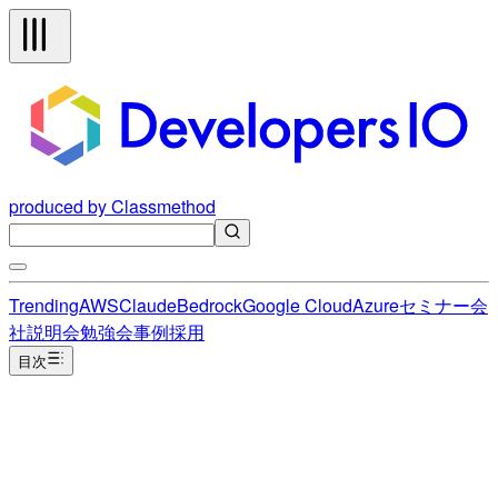
produced by Classmethod
Trending
AWS
Claude
Bedrock
Google Cloud
Azure
セミナー
会
社説明会
勉強会
事例
採用
目次