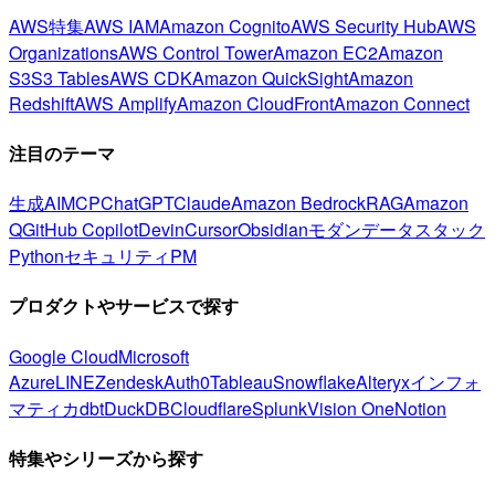
AWS特集
AWS IAM
Amazon Cognito
AWS Security Hub
AWS
Organizations
AWS Control Tower
Amazon EC2
Amazon
S3
S3 Tables
AWS CDK
Amazon QuickSight
Amazon
Redshift
AWS Amplify
Amazon CloudFront
Amazon Connect
注目のテーマ
生成AI
MCP
ChatGPT
Claude
Amazon Bedrock
RAG
Amazon
Q
GitHub Copilot
Devin
Cursor
Obsidian
モダンデータスタック
Python
セキュリティ
PM
プロダクトやサービスで探す
Google Cloud
Microsoft
Azure
LINE
Zendesk
Auth0
Tableau
Snowflake
Alteryx
インフォ
マティカ
dbt
DuckDB
Cloudflare
Splunk
Vision One
Notion
特集やシリーズから探す