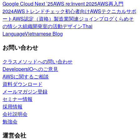
Google Cloud Next ’25
AWS re:Invent 2025
AWS再入門
2024
AWSトレンドチェック
初心者向け
AWSテクニカルサポ
ート
AWS認定（資格）
製造業関連
ジョインブログ
くらめそ
の情シス
組織開発室の活動
デザイン
Thai
Language
Vietnamese Blog
お問い合わせ
クラスメソッドへの問い合わせ
DevelopersIOへのご意見
AWSに関するご相談
資料ダウンロード
メールマガジン登録
セミナー情報
採用情報
会社説明会
勉強会
運営会社