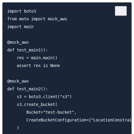
import boto3

from moto import mock_aws

import main

@mock_aws

def test_main1():

    res = main.main()

    assert res is None

@mock_aws

def test_main2():

    s3 = boto3.client("s3")

    s3.create_bucket(

        Bucket="test-bucket",

        CreateBucketConfiguration={"LocationConstrain
    )
