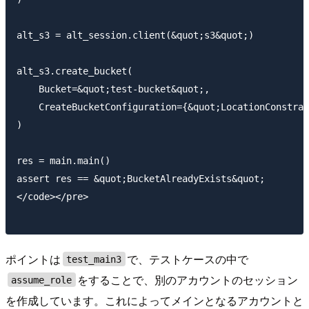
alt_s3 = alt_session.client(&quot;s3&quot;)

alt_s3.create_bucket(

    Bucket=&quot;test-bucket&quot;,

    CreateBucketConfiguration={&quot;LocationConstrai
)

res = main.main()

assert res == &quot;BucketAlreadyExists&quot;

</code></pre>

ポイントは
で、テストケースの中で
test_main3
をすることで、別のアカウントのセッション
assume_role
を作成しています。これによってメインとなるアカウントと