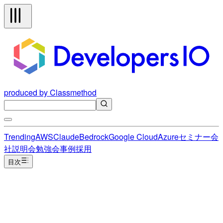
produced by Classmethod
Trending
AWS
Claude
Bedrock
Google Cloud
Azure
セミナー
会
社説明会
勉強会
事例
採用
目次