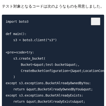
テスト対象となるコードは次のようなものを用意しました。
import boto3

def main():

    s3 = boto3.client("s3")

<pre><code>try:

    s3.create_bucket(

        Bucket=&quot;test-bucket&quot;,

        CreateBucketConfiguration={&quot;LocationCons
    )

except s3.exceptions.BucketAlreadyOwnedByYou:

    return &quot;BucketAlreadyOwnedByYou&quot;

except s3.exceptions.BucketAlreadyExists:

    return &quot;BucketAlreadyExists&quot;
