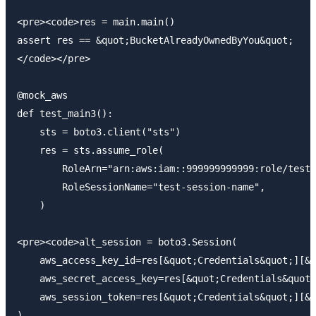
<pre><code>res = main.main()

assert res == &quot;BucketAlreadyOwnedByYou&quot;

</code></pre>

@mock_aws

def test_main3():

    sts = boto3.client("sts")

    res = sts.assume_role(

        RoleArn="arn:aws:iam::999999999999:role/test-
        RoleSessionName="test-session-name",

    )

<pre><code>alt_session = boto3.Session(

    aws_access_key_id=res[&quot;Credentials&quot;][&q
    aws_secret_access_key=res[&quot;Credentials&quot;
    aws_session_token=res[&quot;Credentials&quot;][&q
)
