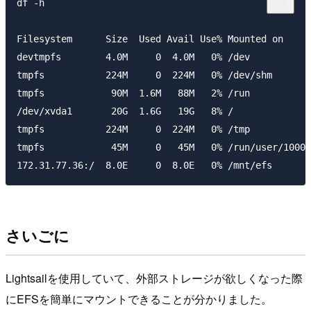
df -h

Filesystem      Size  Used Avail Use% Mounted on

devtmpfs        4.0M     0  4.0M   0% /dev

tmpfs           224M     0  224M   0% /dev/shm

tmpfs            90M  1.6M   88M   2% /run

/dev/xvda1       20G  1.6G   19G   8% /

tmpfs           224M     0  224M   0% /tmp

tmpfs            45M     0   45M   0% /run/user/1000

さいごに
Lightsailを使用していて、外部ストレージが欲しくなった際
にEFSを簡単にマウントできることが分かりました。