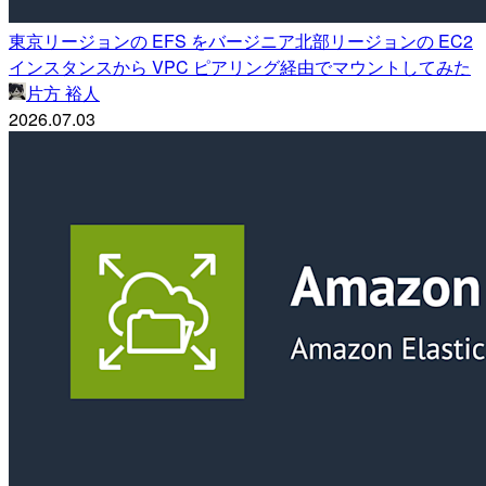
東京リージョンの EFS をバージニア北部リージョンの EC2
インスタンスから VPC ピアリング経由でマウントしてみた
片方 裕人
2026.07.03