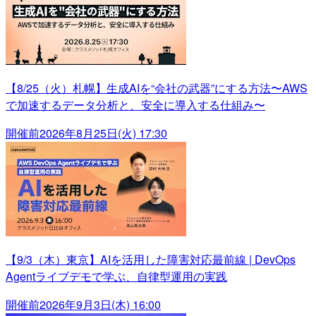
【8/25（火）札幌】生成AIを“会社の武器”にする方法〜AWS
で加速するデータ分析と、安全に導入する仕組み〜
開催前
2026年8月25日(火) 17:30
【9/3（木）東京】AIを活用した障害対応最前線 | DevOps
Agentライブデモで学ぶ、自律型運用の実践
開催前
2026年9月3日(木) 16:00