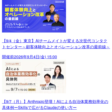
【9/4（金）東京】AIチームメイトが変える次世代コンタク
トセンター～顧客体験向上とオペレーション改革の最前線～
開催前
2026年9月4日(金) 15:00
【9/7（月）】Anthropic登壇！AIによる自治体業務効率化の
具体例ーSkillsで広がるClaudeの使い方ー