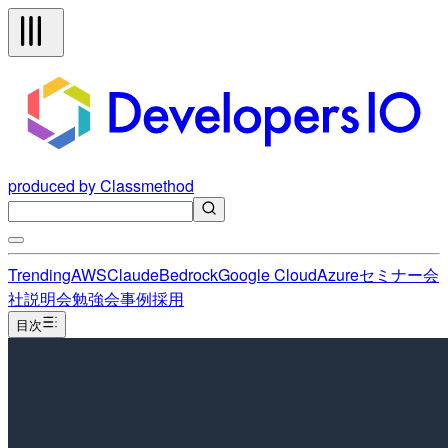
produced by Classmethod
Trending
AWS
Claude
Bedrock
Google Cloud
Azure
セミナー
会
社説明会
勉強会
事例
採用
目次