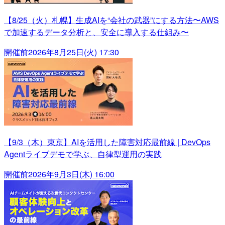
【8/25（火）札幌】生成AIを“会社の武器”にする方法〜AWS
で加速するデータ分析と、安全に導入する仕組み〜
開催前
2026年8月25日(火) 17:30
【9/3（木）東京】AIを活用した障害対応最前線 | DevOps
Agentライブデモで学ぶ、自律型運用の実践
開催前
2026年9月3日(木) 16:00