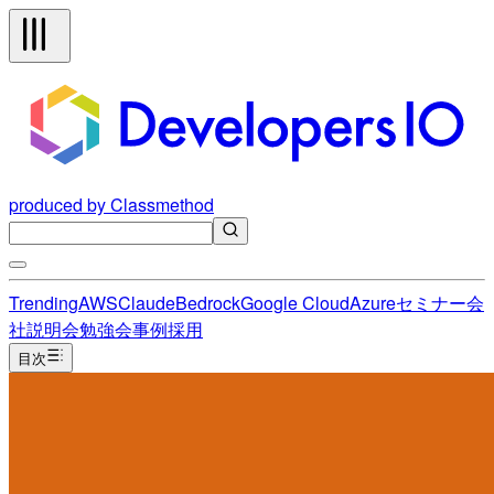
produced by Classmethod
Trending
AWS
Claude
Bedrock
Google Cloud
Azure
セミナー
会
社説明会
勉強会
事例
採用
目次