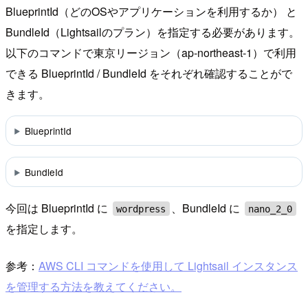
BlueprintId（どのOSやアプリケーションを利用するか） と
BundleId（Lightsailのプラン）を指定する必要があります。
以下のコマンドで東京リージョン（ap-northeast-1）で利用
できる BlueprintId / BundleId をそれぞれ確認することがで
きます。
BlueprintId
BundleId
今回は BlueprintId に
、BundleId に
wordpress
nano_2_0
を指定します。
参考：
AWS CLI コマンドを使用して Lightsail インスタンス
を管理する方法を教えてください。