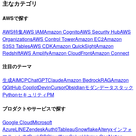
主なカテゴリ
AWSで探す
AWS特集
AWS IAM
Amazon Cognito
AWS Security Hub
AWS
Organizations
AWS Control Tower
Amazon EC2
Amazon
S3
S3 Tables
AWS CDK
Amazon QuickSight
Amazon
Redshift
AWS Amplify
Amazon CloudFront
Amazon Connect
注目のテーマ
生成AI
MCP
ChatGPT
Claude
Amazon Bedrock
RAG
Amazon
Q
GitHub Copilot
Devin
Cursor
Obsidian
モダンデータスタック
Python
セキュリティ
PM
プロダクトやサービスで探す
Google Cloud
Microsoft
Azure
LINE
Zendesk
Auth0
Tableau
Snowflake
Alteryx
インフォ