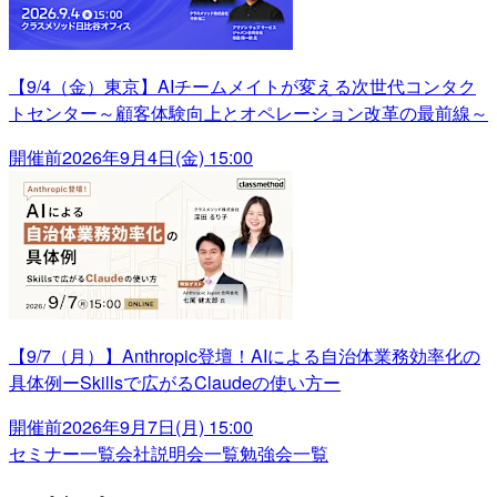
【9/4（金）東京】AIチームメイトが変える次世代コンタク
トセンター～顧客体験向上とオペレーション改革の最前線～
開催前
2026年9月4日(金) 15:00
【9/7（月）】Anthropic登壇！AIによる自治体業務効率化の
具体例ーSkillsで広がるClaudeの使い方ー
開催前
2026年9月7日(月) 15:00
セミナー一覧
会社説明会一覧
勉強会一覧