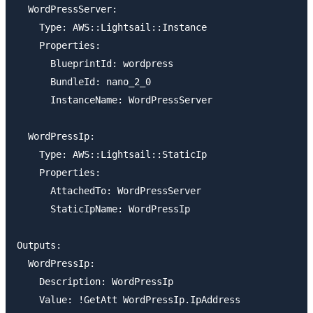
  WordPressServer: 

    Type: AWS::Lightsail::Instance

    Properties:

      BlueprintId: wordpress

      BundleId: nano_2_0

      InstanceName: WordPressServer

  WordPressIp:

    Type: AWS::Lightsail::StaticIp

    Properties: 

      AttachedTo: WordPressServer

      StaticIpName: WordPressIp

Outputs:

  WordPressIp:

    Description: WordPressIp
