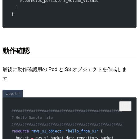
    kubernetes_persistent_volume_v1
.
this
  ]
}
動作確認
最後に動作確認用の Pod と S3 オブジェクトを作成しま
す。
app.tf
###################################################
# Hello Sample file
###################################################
resource
 "aws_s3_object"
 "hello_from_s3"
 {
  bucket
 =
 aws_s3_bucket
.
data_repository
.
bucket