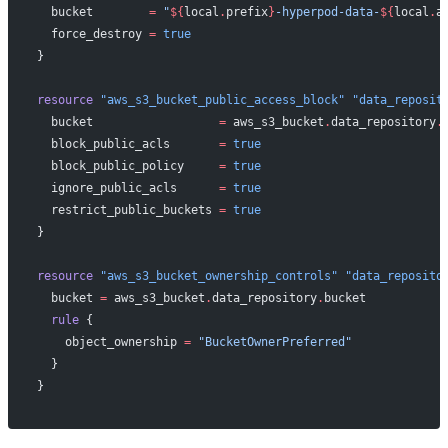
  bucket
        =
 "
${
local
.
prefix
}
-hyperpod-data-
${
local
.
a
  force_destroy
 =
 true
}
resource
 "aws_s3_bucket_public_access_block"
 "data_reposit
  bucket
                  =
 aws_s3_bucket
.
data_repository
.
  block_public_acls
       =
 true
  block_public_policy
     =
 true
  ignore_public_acls
      =
 true
  restrict_public_buckets
 =
 true
}
resource
 "aws_s3_bucket_ownership_controls"
 "data_reposito
  bucket
 =
 aws_s3_bucket
.
data_repository
.
bucket
  rule
 {
    object_ownership
 =
 "BucketOwnerPreferred"
  }
}