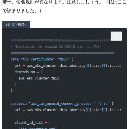
若干、命名規則が異なります。注意しましょう。（私はここ
で詰まりました。）
s3.tf(抜粋)
###################################################
# Mountpoint for Amazon S3 CSI Driver at AWS
###################################################
data
 "tls_certificate"
 "this"
 {
  url
 =
 aws_eks_cluster
.
this
.
identity[
0
]
.
oidc[
0
]
.
issuer
  depends_on
 =
 [
    aws_eks_cluster
.
this
  ]
}
resource
 "aws_iam_openid_connect_provider"
 "this"
 {
  url
 =
 aws_eks_cluster
.
this
.
identity[
0
]
.
oidc[
0
]
.
issuer
  client_id_list
 =
 [