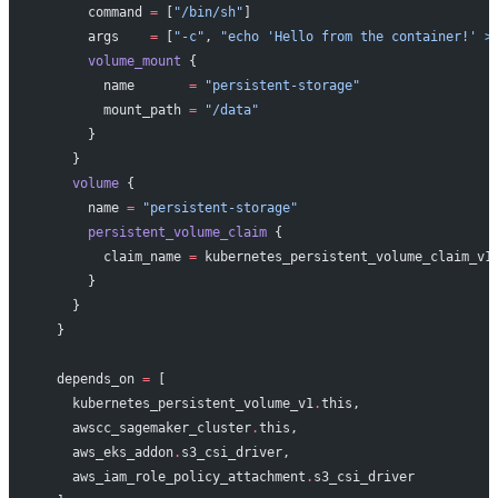
      command
 =
 [
"/bin/sh"
]
      args
    =
 [
"-c"
, 
"echo 'Hello from the container!' >
      volume_mount
 {
        name
       =
 "persistent-storage"
        mount_path
 =
 "/data"
      }
    }
    volume
 {
      name
 =
 "persistent-storage"
      persistent_volume_claim
 {
        claim_name
 =
 kubernetes_persistent_volume_claim_v1
      }
    }
  }
  depends_on
 =
 [
    kubernetes_persistent_volume_v1
.
this,
    awscc_sagemaker_cluster
.
this,
    aws_eks_addon
.
s3_csi_driver,
    aws_iam_role_policy_attachment
.
s3_csi_driver