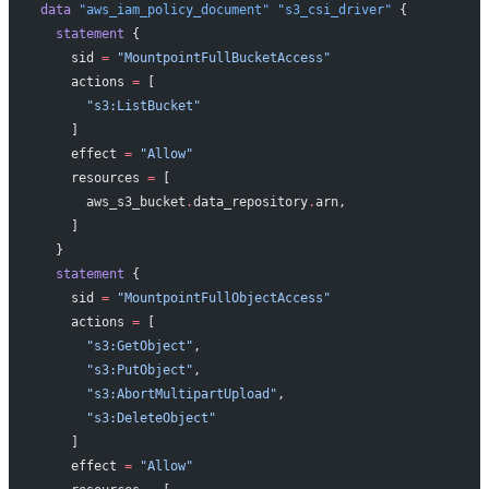
data
 "aws_iam_policy_document"
 "s3_csi_driver"
 {
  statement
 {
    sid
 =
 "MountpointFullBucketAccess"
    actions
 =
 [
      "s3:ListBucket"
    ]
    effect
 =
 "Allow"
    resources
 =
 [
      aws_s3_bucket
.
data_repository
.
arn,
    ]
  }
  statement
 {
    sid
 =
 "MountpointFullObjectAccess"
    actions
 =
 [
      "s3:GetObject"
,
      "s3:PutObject"
,
      "s3:AbortMultipartUpload"
,
      "s3:DeleteObject"
    ]
    effect
 =
 "Allow"