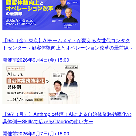
【9/4（金）東京】AIチームメイトが変える次世代コンタク
トセンター～顧客体験向上とオペレーション改革の最前線～
開催前
2026年9月4日(金) 15:00
【9/7（月）】Anthropic登壇！AIによる自治体業務効率化の
具体例ーSkillsで広がるClaudeの使い方ー
開催前
2026年9月7日(月) 15:00