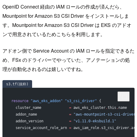
OpenID Connect 経由の IAM ロールの作成が済んだら、
Mountpoint for Amazon S3 CSI Driver をインストールしま
す。Mountpoint for Amazon S3 CSI Driver は EKS のアドオ
ンで用意されているためこちらを利用します。
アドオン側で Service Account の IAM ロールを指定できるた
め、FSx のドライバーでやっていた、アノテーションの処
理が自動化されるのは嬉しいですね。
s3.tf(抜粋)
resource
 "aws_eks_addon"
 "s3_csi_driver"
 {
  cluster_name
             =
 aws_eks_cluster
.
this
.
name
  addon_name
               =
 "aws-mountpoint-s3-csi-driver
  addon_version
            =
 "v1.11.0-eksbuild.1"
  service_account_role_arn
 =
 aws_iam_role
.
s3_csi_driver
.
ar