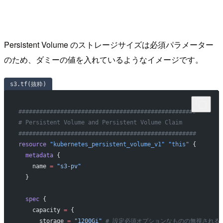
Persistent Volume のストレージサイズは必須パラメーター
のため、ダミーの値を入れているようなイメージです。
s3.tf(抜粋)
###################################################
# Persistent Volume and Persistent Volume Claim
###################################################
resource
 "kubernetes_persistent_volume_v1"
 "this"
 {
  metadata
 {
    name
 =
 "s3-pv"
  }
  spec
 {
    capacity
 =
 {
      storage 
=
 "1200Gi"
 # 設定必須オプションなものの無視される