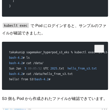
  ]
}
で Pod にログインすると、サンプルのファ
kubeclt exec
イルが確認できました。
takakuni@ sagemaker_hyperpod_s3_eks % kubectl exec -it s3-
bash-4.2
# ls
bash-4.2
# cat /data/
Sun Jan  
5
 09:05:52
 UTC 
2025
.txt  
hello_from_s3.txt
bash-4.2
# cat /data/hello_from_s3.txt
hello! from S3!
bash-4.2
#
S3 側も Pod から作成されたファイルが確認できています。