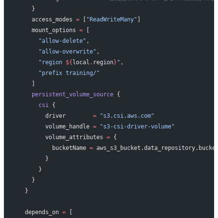
    }
    access_modes
 =
 [
"ReadWriteMany"
]
    mount_options
 =
 [
      "allow-delete"
,
      "allow-overwrite"
,
      "region 
${
local
.
region
}
"
,
      "prefix training/"
    ]
    persistent_volume_source
 {
      csi
 {
        driver
        =
 "s3.csi.aws.com"
        volume_handle
 =
 "s3-csi-driver-volume"
        volume_attributes
 =
 {
          bucketName 
=
 aws_s3_bucket.data_repository.bucke
        }
      }
    }
  }
  depends_on
 =
 [