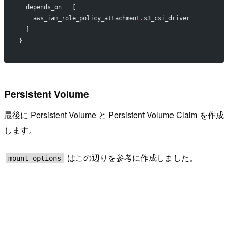
  depends_on
 =
 [
    aws_iam_role_policy_attachment
.
s3_csi_driver
  ]
}
Persistent Volume
最後に Persistent Volume と Persistent Volume Claim を作成
します。
はこの辺りを参考に作成しました。
mount_options