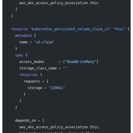
    aws_eks_access_policy_association
.
this
  ]
}
resource
 "kubernetes_persistent_volume_claim_v1"
 "this"
 {
  metadata
 {
    name
 =
 "s3-claim"
  }
  spec
 {
    access_modes
       =
 [
"ReadWriteMany"
]
    storage_class_name
 =
 ""
    resources
 {
      requests
 =
 {
        storage 
=
 "1200Gi"
      }
    }
  }
  depends_on
 =
 [
    aws_eks_access_policy_association
.
this,