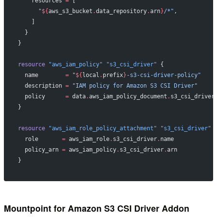
    resources
 =
 [
      "
${
aws_s3_bucket
.
data_repository
.
arn
}
/*"
,
    ]
  }
}
resource
 "aws_iam_policy"
 "s3_csi_driver"
 {
  name
        =
 "
${
local
.
prefix
}
-s3-csi-driver-policy"
  description
 =
 "IAM policy for Amazon S3 CSI Driver"
  policy
      =
 data
.
aws_iam_policy_document
.
s3_csi_driver
}
resource
 "aws_iam_role_policy_attachment"
 "s3_csi_driver"
 
  role
       =
 aws_iam_role
.
s3_csi_driver
.
name
  policy_arn
 =
 aws_iam_policy
.
s3_csi_driver
.
arn
}
Mountpoint for Amazon S3 CSI Driver Addon