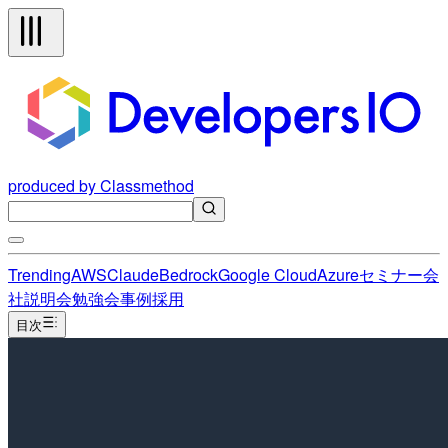
produced by Classmethod
Trending
AWS
Claude
Bedrock
Google Cloud
Azure
セミナー
会
社説明会
勉強会
事例
採用
目次