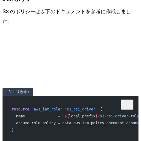
S3 のポリシーは以下のドキュメントを参考に作成しまし
た。
s3.tf(抜粋)
resource
 "aws_iam_role"
 "s3_csi_driver"
 {
  name
               =
 "
${
local
.
prefix
}
-s3-csi-driver-role
  assume_role_policy
 =
 data
.
aws_iam_policy_document
.
assume
}