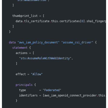
    "sts.amazonaws.com"
,
  ]
  thumbprint_list
 =
 [
    data
.
tls_certificate
.
this
.
certificates[
0
]
.
sha1_fingerp
  ]
}
data
 "aws_iam_policy_document"
 "assume_csi_driver"
 {
  statement
 {
    actions
 =
 [
      "sts:AssumeRoleWithWebIdentity"
,
    ]
    effect
 =
 "Allow"
    principals
 {
      type
        =
 "Federated"
      identifiers
 =
 [aws_iam_openid_connect_provider
.
this
.
    }