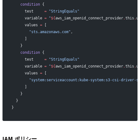
    condition
 {
      test
     =
 "StringEquals"
      variable
 =
 "
${
aws_iam_openid_connect_provider
.
this
.
u
      values
 =
 [
        "sts.amazonaws.com"
,
      ]
    }
    condition
 {
      test
     =
 "StringEquals"
      variable
 =
 "
${
aws_iam_openid_connect_provider
.
this
.
u
      values
 =
 [
        "system:serviceaccount:kube-system:s3-csi-driver-s
      ]
    }
  }
}
IAM ポリシー