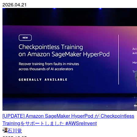
2026.04.21
[UPDATE] Amazon SageMaker HyperPod が Checkpointless
Trainingをサポートしました #AWSreInvent
石川覚