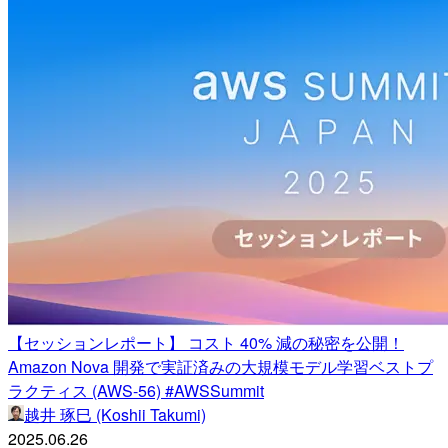
【セッションレポート】 コスト 40% 減の秘密を公開！
Amazon Nova 開発で実証済みの大規模モデル学習ベストプ
ラクティス (AWS-56) #AWSSummit
越井 琢巳 (Koshii Takumi)
2025.06.26