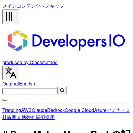
メインコンテンツへスキップ
produced by Classmethod
Original
English
Trending
AWS
Claude
Bedrock
Google Cloud
Azure
セミナー
会
社説明会
勉強会
事例
採用