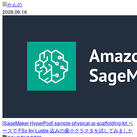
かんの
2026.06.16
[SageMaker HyperPod] sample-physical-ai-scaffolding-kit ベ
ースで FSx for Lustre 込みの最小クラスタを試してみました