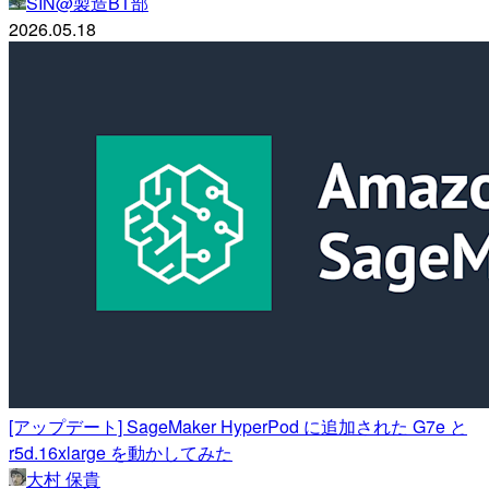
SIN@製造BT部
2026.05.18
[アップデート] SageMaker HyperPod に追加された G7e と
r5d.16xlarge を動かしてみた
大村 保貴