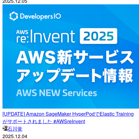
2025.12.05
[UPDATE] Amazon SageMaker HyperPodでElastic Training
がサポートされました #AWSreInvent
石川覚
2025.12.04