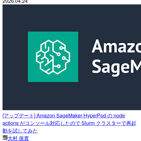
2026.04.24
[アップデート] Amazon SageMaker HyperPod の node
actions がコンソール対応したので Slurm クラスターで再起
動を試してみた
大村 保貴