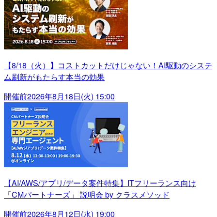
【8/18（火）】コストカットだけじゃない！AI駆動のシステ
ム刷新がもたらす本当の効果
開催前
2026年8月18日(火) 15:00
【AI/AWS/アプリ/データ案件特集】ITフリーランス向け
「CMパートナーズ」 説明会 by クラスメソッド
開催前
2026年8月12日(水) 19:00