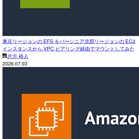
東京リージョンの EFS をバージニア北部リージョンの EC2
インスタンスから VPC ピアリング経由でマウントしてみた
片方 裕人
2026.07.03