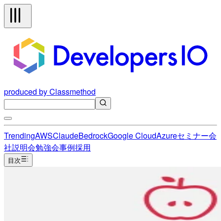
produced by Classmethod
Trending
AWS
Claude
Bedrock
Google Cloud
Azure
セミナー
会
社説明会
勉強会
事例
採用
目次