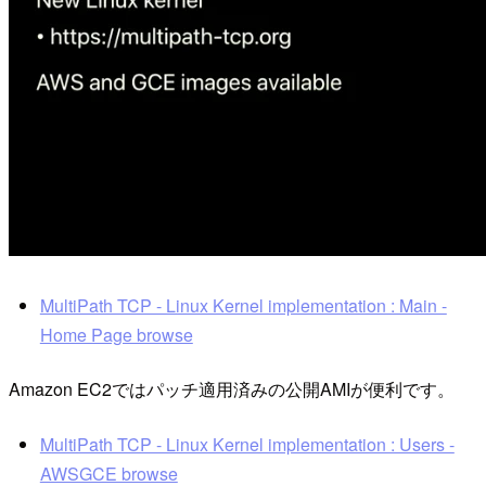
MultiPath TCP - Linux Kernel implementation : Main -
Home Page browse
Amazon EC2ではパッチ適用済みの公開AMIが便利です。
MultiPath TCP - Linux Kernel implementation : Users -
AWSGCE browse