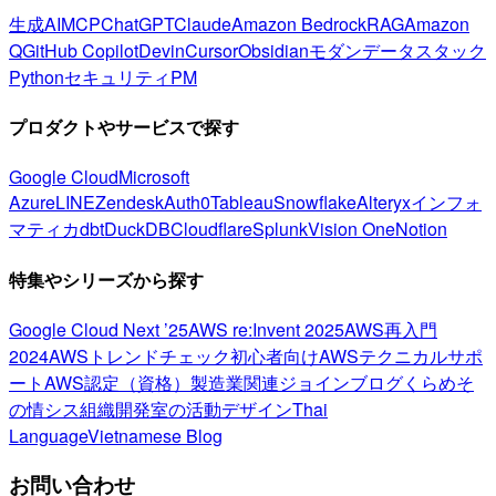
生成AI
MCP
ChatGPT
Claude
Amazon Bedrock
RAG
Amazon
Q
GitHub Copilot
Devin
Cursor
Obsidian
モダンデータスタック
Python
セキュリティ
PM
プロダクトやサービスで探す
Google Cloud
Microsoft
Azure
LINE
Zendesk
Auth0
Tableau
Snowflake
Alteryx
インフォ
マティカ
dbt
DuckDB
Cloudflare
Splunk
Vision One
Notion
特集やシリーズから探す
Google Cloud Next ’25
AWS re:Invent 2025
AWS再入門
2024
AWSトレンドチェック
初心者向け
AWSテクニカルサポ
ート
AWS認定（資格）
製造業関連
ジョインブログ
くらめそ
の情シス
組織開発室の活動
デザイン
Thai
Language
Vietnamese Blog
お問い合わせ