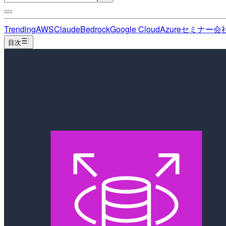
Trending
AWS
Claude
Bedrock
Google Cloud
Azure
セミナー
会
目次