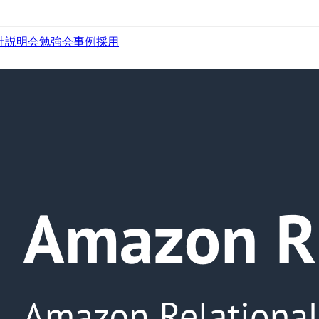
社説明会
勉強会
事例
採用