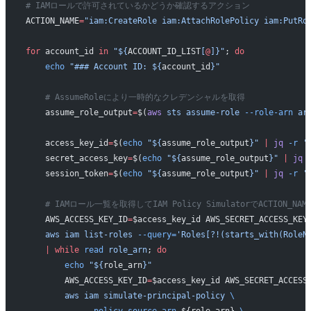
# IAMロールで許可されているかどうか確認するアクション
ACTION_NAME
=
"iam:CreateRole iam:AttachRolePolicy iam:PutRo
for
 account_id 
in
 "${
ACCOUNT_ID_LIST
[
@
]}"
; 
do
    echo
 "### Account ID: ${
account_id
}"
    # AssumeRoleにより一時的なクレデンシャルを取得
    assume_role_output
=
$(
aws
 sts
 assume-role
 --role-arn
 ar
    access_key_id
=
$(
echo
 "${
assume_role_output
}"
 |
 jq
 -r
 '
    secret_access_key
=
$(
echo
 "${
assume_role_output
}"
 |
 jq
 
    session_token
=
$(
echo
 "${
assume_role_output
}"
 |
 jq
 -r
 '
    # IAMロール一覧を取得してIAM Policy SimulatorでACTION_
    AWS_ACCESS_KEY_ID
=
$access_key_id AWS_SECRET_ACCESS_KEY
    aws
 iam
 list-roles
 --query=
'Roles[?!(starts_with(RoleN
    |
 while
 read
 role_arn
; 
do
        echo
 "${
role_arn
}"
        AWS_ACCESS_KEY_ID
=
$access_key_id AWS_SECRET_ACCESS
        aws
 iam
 simulate-principal-policy
 \