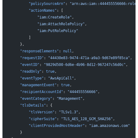
        "policySourceArn"
: 
"arn:aws:iam::444455556666:role
        "actionNames"
: [
            "iam:CreateRole"
,
            "iam:AttachRolePolicy"
,
            "iam:PutRolePolicy"
        ]
    },
    "responseElements"
: 
null
,
    "requestID"
: 
"44430e83-9474-471a-a9a3-9d67e89f85ca"
,
    "eventID"
: 
"9829d500-6d6e-4b96-8d12-967247c56d0c"
,
    "readOnly"
: 
true
,
    "eventType"
: 
"AwsApiCall"
,
    "managementEvent"
: 
true
,
    "recipientAccountId"
: 
"444455556666"
,
    "eventCategory"
: 
"Management"
,
    "tlsDetails"
: {
        "tlsVersion"
: 
"TLSv1.3"
,
        "cipherSuite"
: 
"TLS_AES_128_GCM_SHA256"
,
        "clientProvidedHostHeader"
: 
"iam.amazonaws.com"
    }