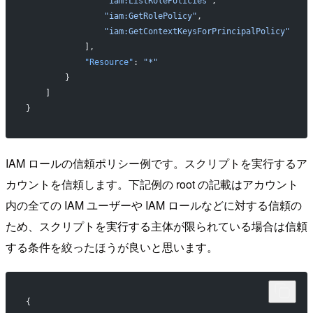
                "iam:ListRolePolicies"
,
                "iam:GetRolePolicy"
,
                "iam:GetContextKeysForPrincipalPolicy"
            ],
            "Resource"
: 
"*"
        }
    ]
}
IAM ロールの信頼ポリシー例です。スクリプトを実行するア
カウントを信頼します。下記例の root の記載はアカウント
内の全ての IAM ユーザーや IAM ロールなどに対する信頼の
ため、スクリプトを実行する主体が限られている場合は信頼
する条件を絞ったほうが良いと思います。
{