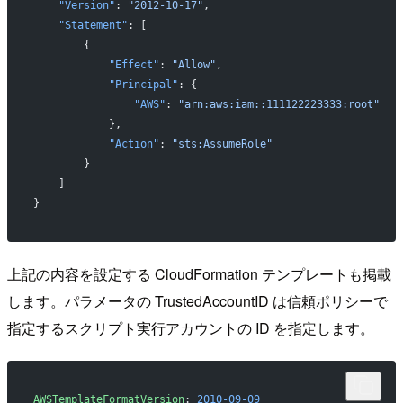
    "Version"
: 
"2012-10-17"
,
    "Statement"
: [
        {
            "Effect"
: 
"Allow"
,
            "Principal"
: {
                "AWS"
: 
"arn:aws:iam::111122223333:root"
            },
            "Action"
: 
"sts:AssumeRole"
        }
    ]
}
上記の内容を設定する CloudFormation テンプレートも掲載
します。パラメータの TrustedAccountID は信頼ポリシーで
指定するスクリプト実行アカウントの ID を指定します。
AWSTemplateFormatVersion
: 
2010-09-09