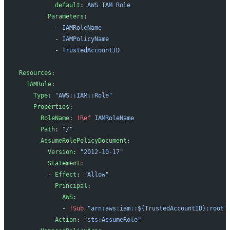
          default
: 
AWS IAM Role
        Parameters
:
          - 
IAMRoleName
          - 
IAMPolicyName
          - 
TrustedAccountID
Resources
:
  IAMRole
:
    Type
: 
"AWS::IAM::Role"
    Properties
:
      RoleName
: 
!Ref
 IAMRoleName
      Path
: 
"/"
      AssumeRolePolicyDocument
:
        Version
: 
"2012-10-17"
        Statement
:
        - 
Effect
: 
"Allow"
          Principal
:
            AWS
:
            - 
!Sub
 "arn:aws:iam::${TrustedAccountID}:root"
          Action
: 
"sts:AssumeRole"