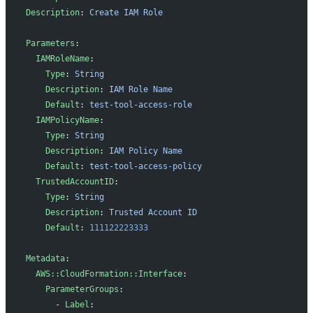
Description
: 
Create IAM Role
Parameters
:
  IAMRoleName
:
    Type
: 
String
    Description
: 
IAM Role Name
    Default
: 
test-tool-access-role
  IAMPolicyName
:
    Type
: 
String
    Description
: 
IAM Policy Name
    Default
: 
test-tool-access-policy
  TrustedAccountID
:
    Type
: 
String
    Description
: 
Trusted Account ID
    Default
: 
111122223333
Metadata
:
  AWS::CloudFormation::Interface
:
    ParameterGroups
:
      - 
Label
: