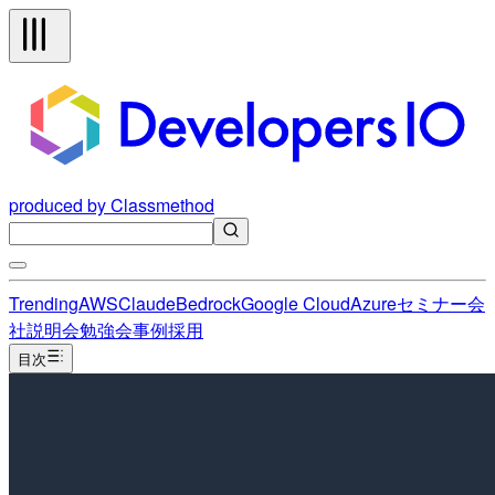
produced by Classmethod
Trending
AWS
Claude
Bedrock
Google Cloud
Azure
セミナー
会
社説明会
勉強会
事例
採用
目次