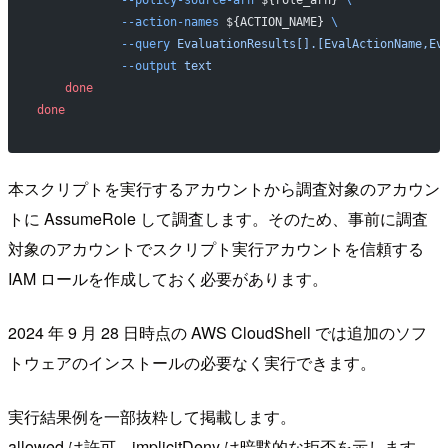
            --policy-source-arn
 ${role_arn} 
\
            --action-names
 ${ACTION_NAME} 
\
            --query
 EvaluationResults[].[EvalActionName,Ev
            --output
 text
    done
done
本スクリプトを実行するアカウントから調査対象のアカウン
トに AssumeRole して調査します。そのため、事前に調査
対象のアカウントでスクリプト実行アカウントを信頼する
IAM ロールを作成しておく必要があります。
2024 年 9 月 28 日時点の AWS CloudShell では追加のソフ
トウェアのインストールの必要なく実行できます。
実行結果例を一部抜粋して掲載します。
allowed は許可、implicitDeny は暗黙的な拒否を示します。