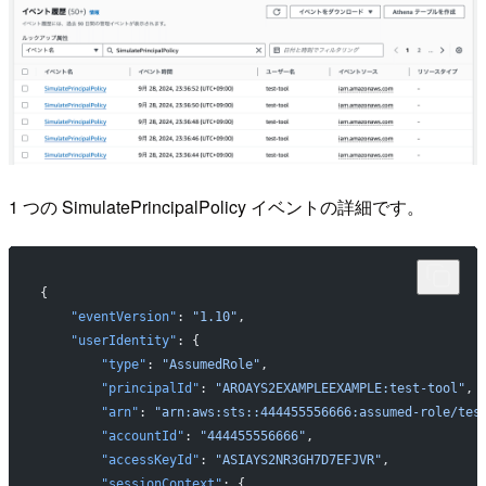
1 つの SimulatePrincipalPolicy イベントの詳細です。
{
    "eventVersion"
: 
"1.10"
,
    "userIdentity"
: {
        "type"
: 
"AssumedRole"
,
        "principalId"
: 
"AROAYS2EXAMPLEEXAMPLE:test-tool"
,
        "arn"
: 
"arn:aws:sts::444455556666:assumed-role/tes
        "accountId"
: 
"444455556666"
,
        "accessKeyId"
: 
"ASIAYS2NR3GH7D7EFJVR"
,
        "sessionContext"
: {