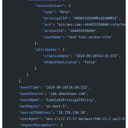
            "sessionIssuer"
: {
                "type"
: 
"Role"
,
                "principalId"
: 
"AROAYS2EXAMPLEEXAMPLE"
,
                "arn"
: 
"arn:aws:iam::444455556666:role/tes
                "accountId"
: 
"444455556666"
,
                "userName"
: 
"test-tool-access-role"
            },
            "attributes"
: {
                "creationDate"
: 
"2024-09-28T14:35:37Z"
,
                "mfaAuthenticated"
: 
"false"
            }
        }
    },
    "eventTime"
: 
"2024-09-28T14:36:52Z"
,
    "eventSource"
: 
"iam.amazonaws.com"
,
    "eventName"
: 
"SimulatePrincipalPolicy"
,
    "awsRegion"
: 
"us-east-1"
,
    "sourceIPAddress"
: 
"18.176.236.26"
,
    "userAgent"
: 
"aws-cli/2.17.57 md/awscrt#0.21.2 ua/2.0 
    "requestParameters"
: {