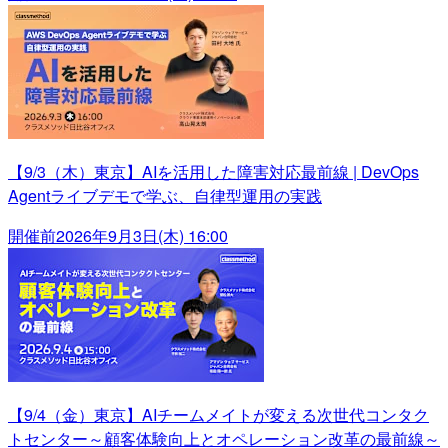
【9/3（木）東京】AIを活用した障害対応最前線 | DevOps
Agentライブデモで学ぶ、自律型運用の実践
開催前
2026年9月3日(木) 16:00
【9/4（金）東京】AIチームメイトが変える次世代コンタク
トセンター～顧客体験向上とオペレーション改革の最前線～