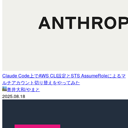
Claude Code上でAWS CLI設定とSTS AssumeRoleによるマ
ルチアカウント切り替えをやってみた
奥井大和/やまと
2025.08.18