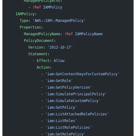
      ManagedPolicyArns
:
        - 
!Ref
 IAMPolicy
  IAMPolicy
:
    Type
: 
'AWS::IAM::ManagedPolicy'
    Properties
:
      ManagedPolicyName
: 
!Ref
 IAMPolicyName
      PolicyDocument
:
        Version
: 
'2012-10-17'
        Statement
:
          - 
Effect
: 
Allow
            Action
:
              - 
'iam:GetContextKeysForCustomPolicy'
              - 
'iam:GetRole'
              - 
'iam:GetPolicyVersion'
              - 
'iam:SimulatePrincipalPolicy'
              - 
'iam:SimulateCustomPolicy'
              - 
'iam:GetPolicy'
              - 
'iam:ListAttachedRolePolicies'
              - 
'iam:ListRoles'
              - 
'iam:ListRolePolicies'
              - 
'iam:GetRolePolicy'