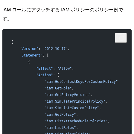
IAM ロールにアタッチする IAM ポリシーのポリシー例で
す。
{
    "Version"
: 
"2012-10-17"
,
    "Statement"
: [
        {
            "Effect"
: 
"Allow"
,
            "Action"
: [
                "iam:GetContextKeysForCustomPolicy"
,
                "iam:GetRole"
,
                "iam:GetPolicyVersion"
,
                "iam:SimulatePrincipalPolicy"
,
                "iam:SimulateCustomPolicy"
,
                "iam:GetPolicy"
,
                "iam:ListAttachedRolePolicies"
,
                "iam:ListRoles"
,