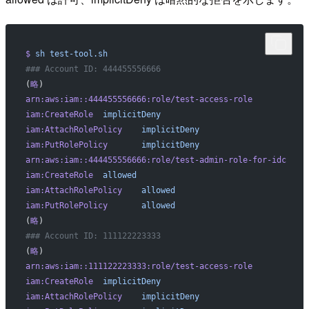
$
 sh
 test-tool.sh
### Account ID: 444455556666
(
略
)
arn:aws:iam::444455556666:role/test-access-role
iam:CreateRole
  implicitDeny
iam:AttachRolePolicy
    implicitDeny
iam:PutRolePolicy
       implicitDeny
arn:aws:iam::444455556666:role/test-admin-role-for-idc
iam:CreateRole
  allowed
iam:AttachRolePolicy
    allowed
iam:PutRolePolicy
       allowed
(
略
)
### Account ID: 111122223333
(
略
)
arn:aws:iam::111122223333:role/test-access-role
iam:CreateRole
  implicitDeny
iam:AttachRolePolicy
    implicitDeny