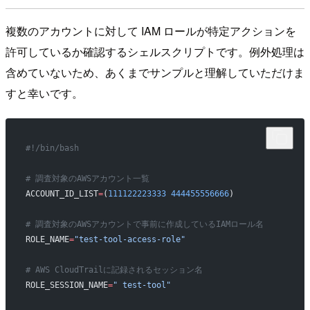
複数のアカウントに対して IAM ロールが特定アクションを
許可しているか確認するシェルスクリプトです。例外処理は
含めていないため、あくまでサンプルと理解していただけま
すと幸いです。
#!/bin/bash
# 調査対象のAWSアカウント一覧
ACCOUNT_ID_LIST
=
(
111122223333
 444455556666
)
# 調査対象のAWSアカウントで事前に作成しているIAMロール名
ROLE_NAME
=
"test-tool-access-role"
# AWS CloudTrailに記録されるセッション名
ROLE_SESSION_NAME
=
" test-tool"