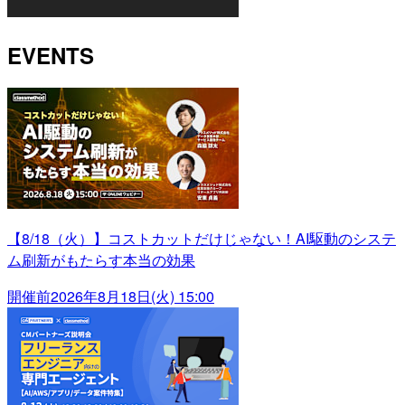
EVENTS
【8/18（火）】コストカットだけじゃない！AI駆動のシステ
ム刷新がもたらす本当の効果
開催前
2026年8月18日(火) 15:00