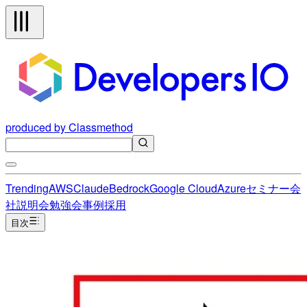
produced by Classmethod
Trending
AWS
Claude
Bedrock
Google Cloud
Azure
セミナー
会
社説明会
勉強会
事例
採用
目次