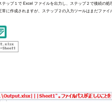
テップ１で Excel ファイルを出力し、ステップ２で後続の
正常に作成されますが、ステップ２の入力ツールはまだファイ