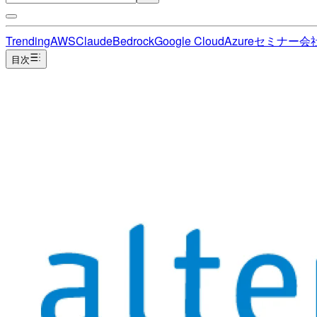
Trending
AWS
Claude
Bedrock
Google Cloud
Azure
セミナー
会
目次