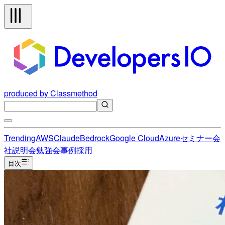
produced by Classmethod
Trending
AWS
Claude
Bedrock
Google Cloud
Azure
セミナー
会
社説明会
勉強会
事例
採用
目次