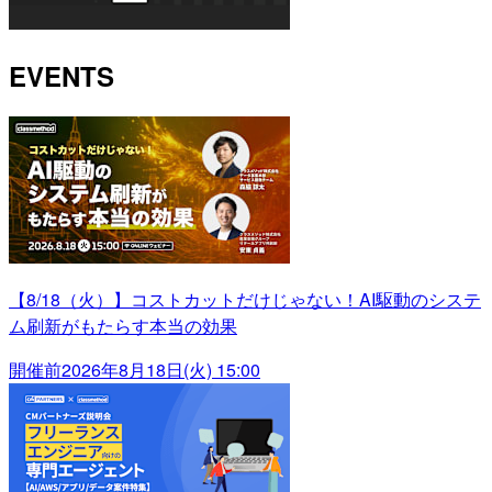
EVENTS
【8/18（火）】コストカットだけじゃない！AI駆動のシステ
ム刷新がもたらす本当の効果
開催前
2026年8月18日(火) 15:00