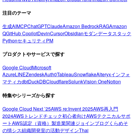
注目のテーマ
生成AI
MCP
ChatGPT
Claude
Amazon Bedrock
RAG
Amazon
Q
GitHub Copilot
Devin
Cursor
Obsidian
モダンデータスタック
Python
セキュリティ
PM
プロダクトやサービスで探す
Google Cloud
Microsoft
Azure
LINE
Zendesk
Auth0
Tableau
Snowflake
Alteryx
インフォ
マティカ
dbt
DuckDB
Cloudflare
Splunk
Vision One
Notion
特集やシリーズから探す
Google Cloud Next ’25
AWS re:Invent 2025
AWS再入門
2024
AWSトレンドチェック
初心者向け
AWSテクニカルサポ
ート
AWS認定（資格）
製造業関連
ジョインブログ
くらめそ
の情シス
組織開発室の活動
デザイン
Thai