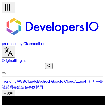
produced by Classmethod
Original
English
Trending
AWS
Claude
Bedrock
Google Cloud
Azure
セミナー
会
社説明会
勉強会
事例
採用
目次