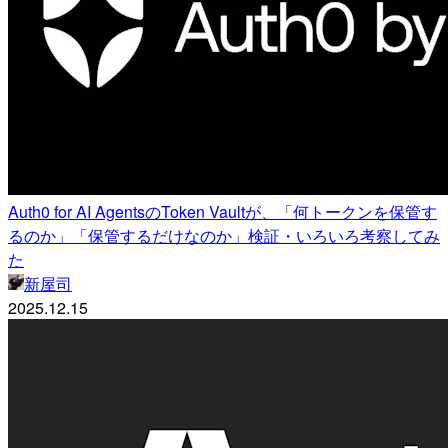
Auth0 for AI AgentsのToken Vaultが、「何トークンを保管す
るのか」「保管するだけなのか」検証・いろいろ考察してみ
た
新屋司
2025.12.15