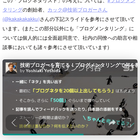
この「ブログネタリスト」の考えについては、
#ブログメン
タリング
の創始者、
カック@技術ブロガーさん
(@kakakakakku)
さんの下記スライドを参考にさせて頂いて
います。(またこの部分以外にも「ブログメンタリング」に
ついては個人的には全面超同意で、社内の同僚への助言や相
談事においても諸々参考にさせて頂いています)