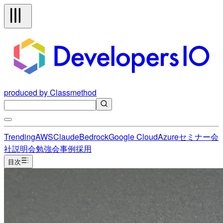
produced by Classmethod
Trending
AWS
Claude
Bedrock
Google Cloud
Azure
セミナー
会
社説明会
勉強会
事例
採用
目次