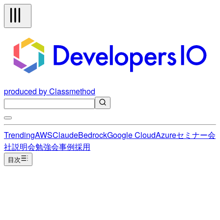
produced by Classmethod
Trending
AWS
Claude
Bedrock
Google Cloud
Azure
セミナー
会
社説明会
勉強会
事例
採用
目次