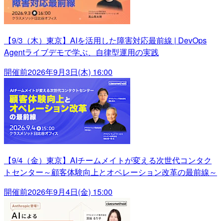
【9/3（木）東京】AIを活用した障害対応最前線 | DevOps
Agentライブデモで学ぶ、自律型運用の実践
開催前
2026年9月3日(木) 16:00
【9/4（金）東京】AIチームメイトが変える次世代コンタク
トセンター～顧客体験向上とオペレーション改革の最前線～
開催前
2026年9月4日(金) 15:00