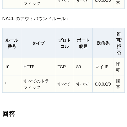
フィック
否
NACL のアウトバウンドルール：
許
ルール
プロト
ポート
可/
タイプ
送信先
番号
コル
範囲
拒
否
許
10
HTTP
TCP
80
マイ IP
可
すべてのトラ
拒
*
すべて
すべて
0.0.0.0/0
フィック
否
回答