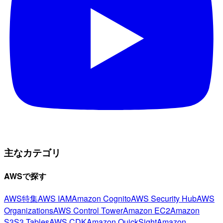
主なカテゴリ
AWSで探す
AWS特集
AWS IAM
Amazon Cognito
AWS Security Hub
AWS
Organizations
AWS Control Tower
Amazon EC2
Amazon
S3
S3 Tables
AWS CDK
Amazon QuickSight
Amazon