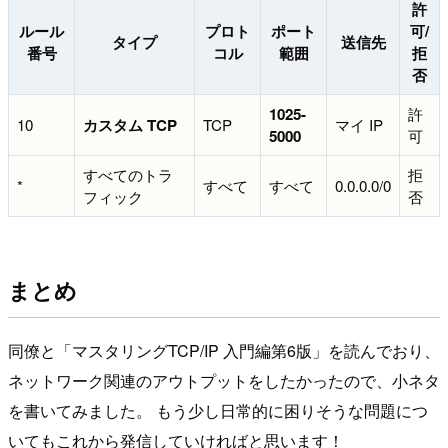
許
ルール
プロト
ポート
可/
タイプ
送信先
番号
コル
範囲
拒
否
1025-
許
10
カスタム TCP
TCP
マイ IP
5000
可
すべてのトラ
拒
*
すべて
すべて
0.0.0.0/0
フィック
否
まとめ
同僚と「マスタリングTCP/IP 入門編第6版」を読んでおり、
ネットワーク関連のアウトプットをしたかったので、小ネタ
を書いてみました。 もう少し日常的に困りそうな問題につ
いてもこれから発信していければと思います！