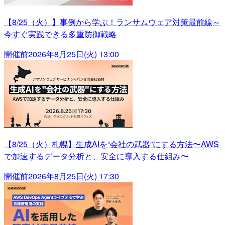
【8/25（火）】事例から学ぶ！ランサムウェア対策最前線～
今すぐ実践できる多重防御戦略
開催前
2026年8月25日(火) 13:00
【8/25（火）札幌】生成AIを“会社の武器”にする方法〜AWS
で加速するデータ分析と、安全に導入する仕組み〜
開催前
2026年8月25日(火) 17:30