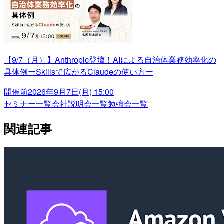
【9/7（月）】Anthropic登壇！AIによる自治体業務効率化の
具体例ーSkillsで広がるClaudeの使い方ー
開催前
2026年9月7日(月) 15:00
セミナー一覧
会社説明会一覧
勉強会一覧
関連記事