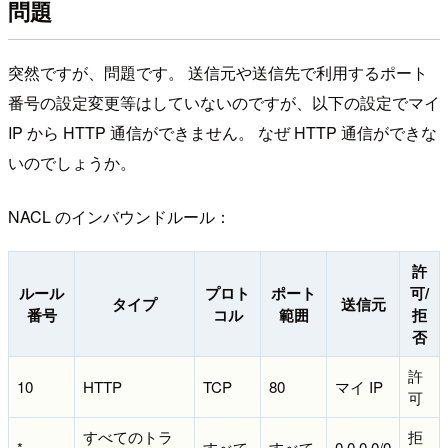
問題
突然ですが、問題です。 送信元や送信先で利用するポート
番号の設定変更等はしていないのですが、以下の設定でマイ
IP から HTTP 通信ができません。 なぜ HTTP 通信ができな
いのでしょうか。
NACL のインバウンドルール：
許
ルール
プロト
ポート
可/
タイプ
送信元
番号
コル
範囲
拒
否
許
10
HTTP
TCP
80
マイ IP
可
すべてのトラ
拒
*
すべて
すべて
0.0.0.0/0