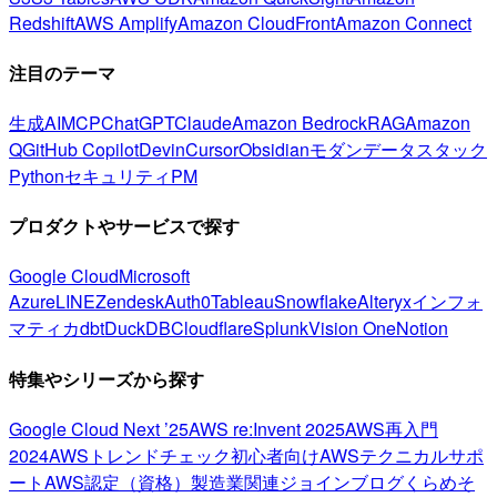
Redshift
AWS Amplify
Amazon CloudFront
Amazon Connect
注目のテーマ
生成AI
MCP
ChatGPT
Claude
Amazon Bedrock
RAG
Amazon
Q
GitHub Copilot
Devin
Cursor
Obsidian
モダンデータスタック
Python
セキュリティ
PM
プロダクトやサービスで探す
Google Cloud
Microsoft
Azure
LINE
Zendesk
Auth0
Tableau
Snowflake
Alteryx
インフォ
マティカ
dbt
DuckDB
Cloudflare
Splunk
Vision One
Notion
特集やシリーズから探す
Google Cloud Next ’25
AWS re:Invent 2025
AWS再入門
2024
AWSトレンドチェック
初心者向け
AWSテクニカルサポ
ート
AWS認定（資格）
製造業関連
ジョインブログ
くらめそ