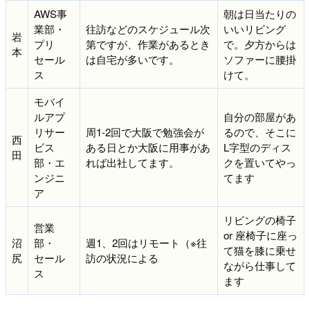
AWS事
朝は日当たりの
業部・
往訪などのスケジュール次
いいリビング
岩
プリ
第ですが、作業があるとき
で。夕方からは
本
セール
は自宅が多いです。
ソファーに腰掛
ス
けて。
モバイ
ルアプ
自分の部屋があ
リサー
周1-2回で大阪で勉強会が
るので、そこに
西
ビス
ある日とか大阪に用事があ
L字型のディス
田
部・エ
れば出社してます。
クを置いてやっ
ンジニ
てます
ア
リビングの椅子
営業
or 座椅子に座っ
沼
部・
週1、2回はリモート（※往
て猫を膝に乗せ
尻
セール
訪の状況による
ながら仕事して
ス
ます