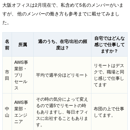
大阪オフィスは2月現在で、私含めて5名のメンバーがいま
すが、 他のメンバーの働き方も参考までに載せてみまし
た。
自宅ではどんな
名
週のうち、在宅/出社の頻
所属
感じで仕事して
前
度は？
ますか？
AWS事
リモートはデス
業部・
市
クで。職場と同
プリ
平均で週半分ほどリモート
田
じ感じで仕事し
セール
てます
ス
その時の気分によって変え
AWS事
るので週5でリモートの時
中
業部・
布団の上で仕事
もありますし、毎日オフィ
山
エンジ
してます。
スに出社することもありま
ニア
す。