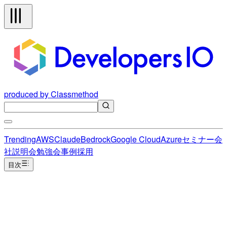
produced by Classmethod
Trending
AWS
Claude
Bedrock
Google Cloud
Azure
セミナー
会
社説明会
勉強会
事例
採用
目次