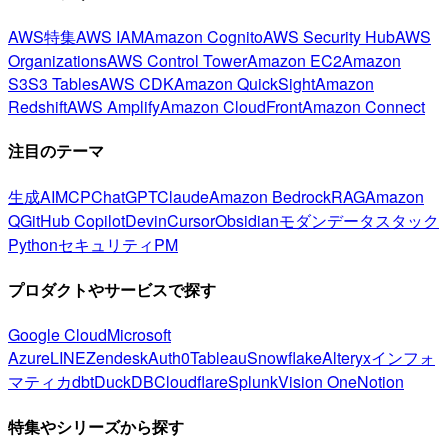
AWS特集
AWS IAM
Amazon Cognito
AWS Security Hub
AWS
Organizations
AWS Control Tower
Amazon EC2
Amazon
S3
S3 Tables
AWS CDK
Amazon QuickSight
Amazon
Redshift
AWS Amplify
Amazon CloudFront
Amazon Connect
注目のテーマ
生成AI
MCP
ChatGPT
Claude
Amazon Bedrock
RAG
Amazon
Q
GitHub Copilot
Devin
Cursor
Obsidian
モダンデータスタック
Python
セキュリティ
PM
プロダクトやサービスで探す
Google Cloud
Microsoft
Azure
LINE
Zendesk
Auth0
Tableau
Snowflake
Alteryx
インフォ
マティカ
dbt
DuckDB
Cloudflare
Splunk
Vision One
Notion
特集やシリーズから探す