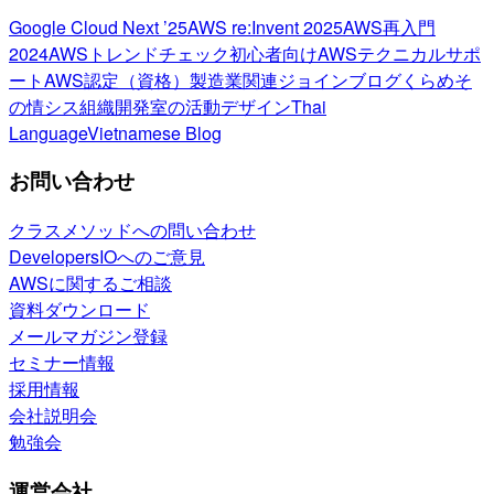
Google Cloud Next ’25
AWS re:Invent 2025
AWS再入門
2024
AWSトレンドチェック
初心者向け
AWSテクニカルサポ
ート
AWS認定（資格）
製造業関連
ジョインブログ
くらめそ
の情シス
組織開発室の活動
デザイン
Thai
Language
Vietnamese Blog
お問い合わせ
クラスメソッドへの問い合わせ
DevelopersIOへのご意見
AWSに関するご相談
資料ダウンロード
メールマガジン登録
セミナー情報
採用情報
会社説明会
勉強会
運営会社