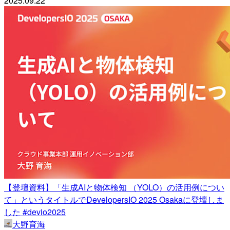
2025.09.22
【登壇資料】「生成AIと物体検知 （YOLO）の活用例につい
て」というタイトルでDevelopersIO 2025 Osakaに登壇しま
した #devio2025
大野育海