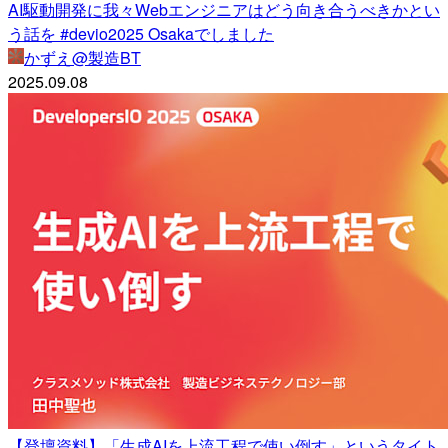
AI駆動開発に我々Webエンジニアはどう向き合うべきかとい
う話を #devio2025 Osakaでしました
かずえ@製造BT
2025.09.08
【登壇資料】「生成AIを上流工程で使い倒す」というタイト