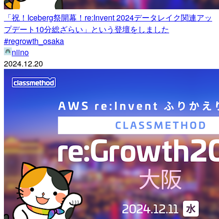
「祝！Iceberg祭開幕！re:Invent 2024データレイク関連アッ
プデート10分総ざらい」という登壇をしました
#regrowth_osaka
niino
2024.12.20