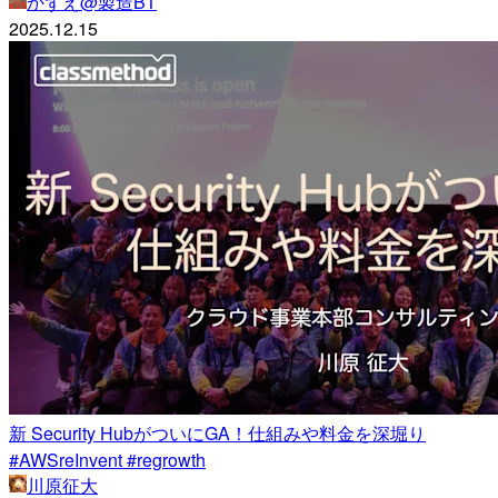
かずえ@製造BT
2025.12.15
新 Security HubがついにGA！仕組みや料金を深堀り
#AWSreInvent #regrowth
川原征大