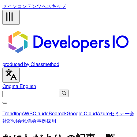
メインコンテンツへスキップ
produced by Classmethod
Original
English
Trending
AWS
Claude
Bedrock
Google Cloud
Azure
セミナー
会
社説明会
勉強会
事例
採用