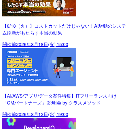
【8/18（火）】コストカットだけじゃない！AI駆動のシステ
ム刷新がもたらす本当の効果
開催前
2026年8月18日(火) 15:00
【AI/AWS/アプリ/データ案件特集】ITフリーランス向け
「CMパートナーズ」 説明会 by クラスメソッド
開催前
2026年8月12日(水) 19:00