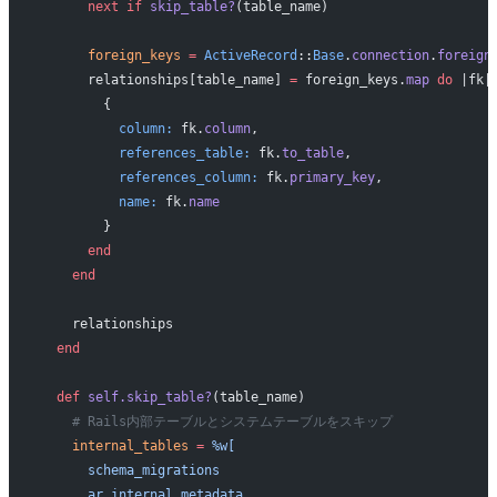
      next
 if
 skip_table?
(table_name)
      foreign_keys
 =
 ActiveRecord
::
Base
.
connection
.
foreign
      relationships[table_name] 
=
 foreign_keys.
map
 do
 |fk|
        {
          column:
 fk.
column
,
          references_table:
 fk.
to_table
,
          references_column:
 fk.
primary_key
,
          name:
 fk.
name
        }
      end
    end
    relationships
  end
  def
 self.skip_table?
(table_name)
    # Rails内部テーブルとシステムテーブルをスキップ
    internal_tables
 =
 %w[
      schema_migrations
      ar_internal_metadata