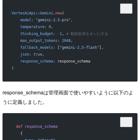
VertexAiApi
::
Gemini
.
new
(
    model:
 "gemini-2.5-pro"
,
    temperature:
 0
,
    thinking_budget:
 -
1
, 
# 動的思考をオンにする
    max_output_tokens:
 2048
,
    fallback_models:
 [
"gemini-2.5-flash"
],
    json:
 true
,
    response_schema:
 response_schema
)
response_schemaは管理画面で使いやすいように以下のよ
うに定義しました。
  def
 response_schema
    {