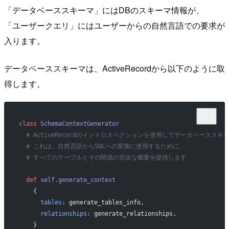
「データベーススキーマ」にはDBのスキーマ情報が、
「ユーザークエリ」にはユーザーからの自然言語での要求が
入ります。
データベーススキーマは、ActiveRecordから以下のように取
得します。
class
 SchemaContextGenerator
  # ActiveRecordのイントロスペクションを使用してデータベースス
  # これは、自然言語からSQLへの変換に使用するために、
  # すべてのテーブルとその関係の完全な概要を提供します
  def
 self.generate_context
    {
      tables:
 generate_tables_info,
      relationships:
 generate_relationships,
    }