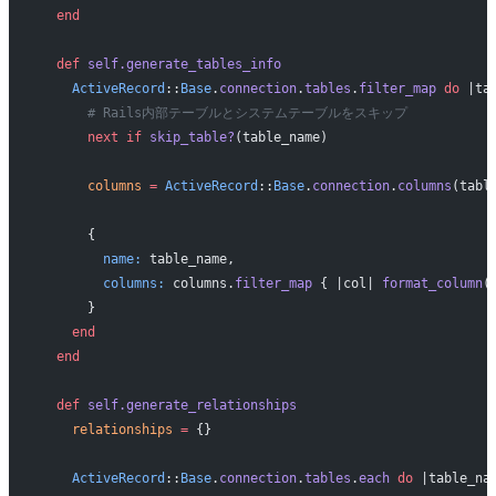
  end
  def
 self.generate_tables_info
    ActiveRecord
::
Base
.
connection
.
tables
.
filter_map
 do
 |ta
      # Rails内部テーブルとシステムテーブルをスキップ
      next
 if
 skip_table?
(table_name)
      columns
 =
 ActiveRecord
::
Base
.
connection
.
columns
(tabl
      {
        name:
 table_name,
        columns:
 columns.
filter_map
 { |col| 
format_column
(
      }
    end
  end
  def
 self.generate_relationships
    relationships
 =
 {}
    ActiveRecord
::
Base
.
connection
.
tables
.
each
 do
 |table_na