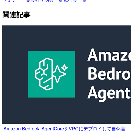
関連記事
[Amazon Bedrock] AgentCoreをVPCにデプロイして自然言