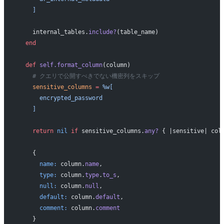
    ]
    internal_tables.
include?
(table_name)
  end
  def
 self.format_column
(column)
    # クエリで公開すべきでない機密列をスキップ
    sensitive_columns
 =
 %w[
      encrypted_password
    ]
    return
 nil
 if
 sensitive_columns.
any?
 { |sensitive| col
    {
      name:
 column.
name
,
      type:
 column.
type
.
to_s
,
      null:
 column.
null
,
      default:
 column.
default
,
      comment:
 column.
comment
    }