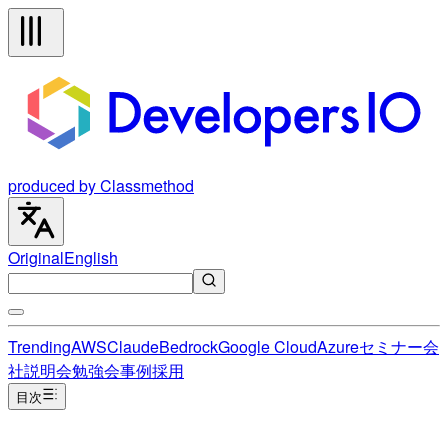
produced by Classmethod
Original
English
Trending
AWS
Claude
Bedrock
Google Cloud
Azure
セミナー
会
社説明会
勉強会
事例
採用
目次