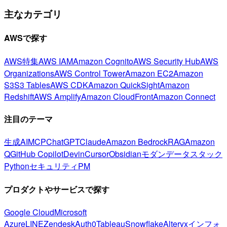
主なカテゴリ
AWSで探す
AWS特集
AWS IAM
Amazon Cognito
AWS Security Hub
AWS
Organizations
AWS Control Tower
Amazon EC2
Amazon
S3
S3 Tables
AWS CDK
Amazon QuickSight
Amazon
Redshift
AWS Amplify
Amazon CloudFront
Amazon Connect
注目のテーマ
生成AI
MCP
ChatGPT
Claude
Amazon Bedrock
RAG
Amazon
Q
GitHub Copilot
Devin
Cursor
Obsidian
モダンデータスタック
Python
セキュリティ
PM
プロダクトやサービスで探す
Google Cloud
Microsoft
Azure
LINE
Zendesk
Auth0
Tableau
Snowflake
Alteryx
インフォ