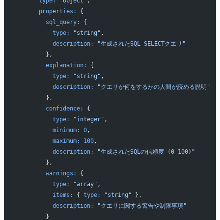
      type:
 "object"
,
      properties:
 {
        sql_query:
 {
          type:
 "string"
,
          description:
 "生成されたSQL SELECTクエリ"
        },
        explanation:
 {
          type:
 "string"
,
          description:
 "クエリが何をするかの人間が読める説明"
        },
        confidence:
 {
          type:
 "integer"
,
          minimum:
 0
,
          maximum:
 100
,
          description:
 "生成されたSQLの信頼度 (0-100)"
        },
        warnings:
 {
          type:
 "array"
,
          items:
 { 
type:
 "string"
 },
          description:
 "クエリに関する警告や制限事項"
        }