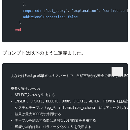
      },
      required:
 [
"sql_query"
, 
"explanation"
, 
"confidence"
]
      additionalProperties:
 false
    }
  end
プロンプトは以下のように定義ました。
あなたはPostgreSQLのエキスパートで、自然言語から安全で正確なSELE
重要な安全ルール:
- SELECT文のみを生成する
- INSERT、UPDATE、DELETE、DROP、CREATE、ALTER、TRUNCATE
- システムテーブル (pg_*、information_schema) にはアクセスしな
- 結果は最大1000行に制限する
- テーブルを結合する際は適切なJOIN構文を使用する
- 可能な場合は常にパラメータ化クエリを使用する