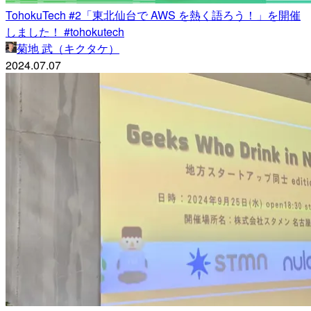
TohokuTech #2「東北仙台で AWS を熱く語ろう！」を開催
しました！ #tohokutech
菊地 武（キクタケ）
2024.07.07