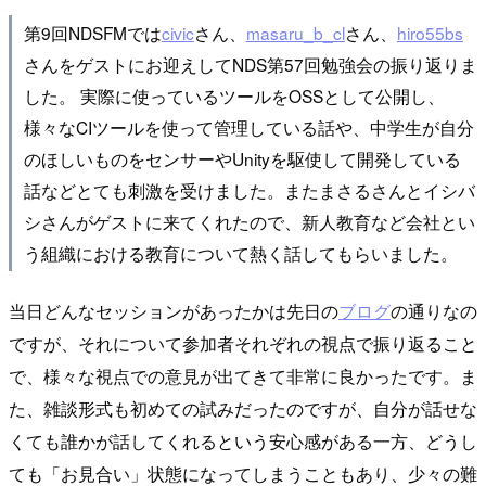
第9回NDSFMでは
civic
さん、
masaru_b_cl
さん、
hiro55bs
さんをゲストにお迎えしてNDS第57回勉強会の振り返りま
した。 実際に使っているツールをOSSとして公開し、
様々なCIツールを使って管理している話や、中学生が自分
のほしいものをセンサーやUnityを駆使して開発している
話などとても刺激を受けました。またまさるさんとイシバ
シさんがゲストに来てくれたので、新人教育など会社とい
う組織における教育について熱く話してもらいました。
当日どんなセッションがあったかは先日の
ブログ
の通りなの
ですが、それについて参加者それぞれの視点で振り返ること
で、様々な視点での意見が出てきて非常に良かったです。ま
た、雑談形式も初めての試みだったのですが、自分が話せな
くても誰かが話してくれるという安心感がある一方、どうし
ても「お見合い」状態になってしまうこともあり、少々の難