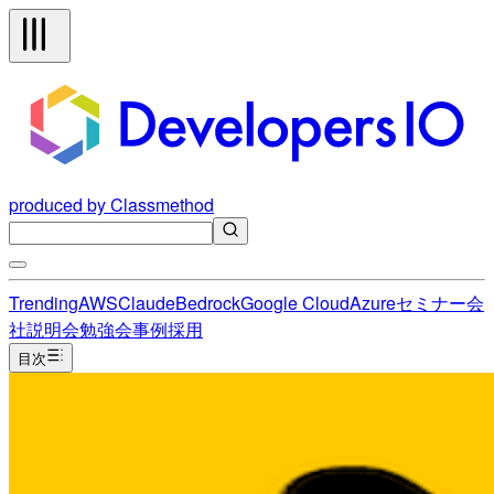
produced by Classmethod
Trending
AWS
Claude
Bedrock
Google Cloud
Azure
セミナー
会
社説明会
勉強会
事例
採用
目次