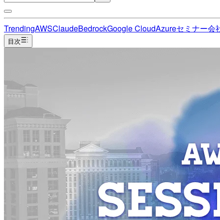
Trending
AWS
Claude
Bedrock
Google Cloud
Azure
セミナー
会
目次