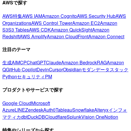
AWSで探す
AWS特集
AWS IAM
Amazon Cognito
AWS Security Hub
AWS
Organizations
AWS Control Tower
Amazon EC2
Amazon
S3
S3 Tables
AWS CDK
Amazon QuickSight
Amazon
Redshift
AWS Amplify
Amazon CloudFront
Amazon Connect
注目のテーマ
生成AI
MCP
ChatGPT
Claude
Amazon Bedrock
RAG
Amazon
Q
GitHub Copilot
Devin
Cursor
Obsidian
モダンデータスタック
Python
セキュリティ
PM
プロダクトやサービスで探す
Google Cloud
Microsoft
Azure
LINE
Zendesk
Auth0
Tableau
Snowflake
Alteryx
インフォ
マティカ
dbt
DuckDB
Cloudflare
Splunk
Vision One
Notion
特集やシリーズから探す