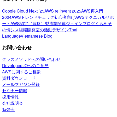
Google Cloud Next ’25
AWS re:Invent 2025
AWS再入門
2024
AWSトレンドチェック
初心者向け
AWSテクニカルサポ
ート
AWS認定（資格）
製造業関連
ジョインブログ
くらめそ
の情シス
組織開発室の活動
デザイン
Thai
Language
Vietnamese Blog
お問い合わせ
クラスメソッドへの問い合わせ
DevelopersIOへのご意見
AWSに関するご相談
資料ダウンロード
メールマガジン登録
セミナー情報
採用情報
会社説明会
勉強会