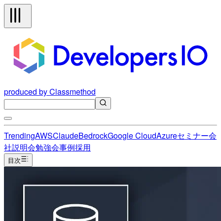
produced by Classmethod
Trending
AWS
Claude
Bedrock
Google Cloud
Azure
セミナー
会
社説明会
勉強会
事例
採用
目次